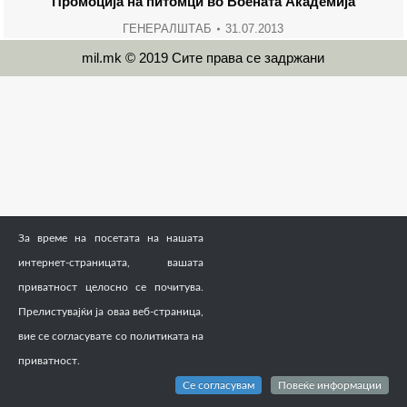
Промоција на питомци во Воената Академија
ГЕНЕРАЛШТАБ
31.07.2013
mil.mk © 2019 Сите права се задржани
За време на посетата на нашата
интернет-страницата, вашата
приватност целосно се почитува.
Прелистувајќи ја оваа веб-страница,
вие се согласувате со политиката на
приватност.
Се согласувам
Повеќе информации