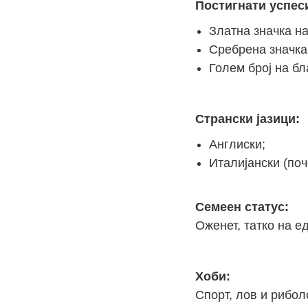
Постигнати успеси
Златна значка на
Сребрена значка 
Голем број на б
Странски јазици:
Англиски;
Италијански (поч
Семеен статус:
Оженет, татко на е
Хоби:
Спорт, лов и рибол