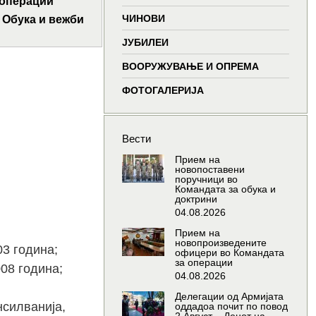
 операции
window
window
window
wind
7 Обука и вежби
ЧИНОВИ
ЈУБИЛЕИ
ВООРУЖУВАЊЕ И ОПРЕМА
ФОТОГАЛЕРИЈА
Вести
Прием на
новопоставени
поручници во
Командата за обука и
доктрини
04.08.2026
Прием на
новопроизведените
3 година;
офицери во Командата
за операции
08 година;
04.08.2026
Делегации од Армијата
нсилванија,
оддадоа почит по повод