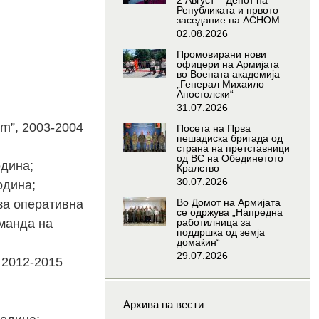
2 Август – Денот на
Републиката и првото
заседание на АСНОМ
02.08.2026
Промовирани нови
офицери на Армијата
во Воената академија
„Генерал Михаило
Апостолски“
31.07.2026
om”, 2003-2004
Посета на Прва
пешадиска бригада од
страна на претставници
од ВС на Обединетото
одина;
Кралство
30.07.2026
одина;
Во Домот на Армијата
за оперативна
се одржува „Напредна
манда на
работилница за
поддршка од земја
домаќин“
29.07.2026
 2012-2015
Архива на вести