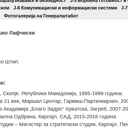
траразузнавање и безбедност
Ј-3 Борбена готовност и
сили
Ј-6 Комуникациски и информациски системи
Ј-
Фотогалерија на Генералштабот
шко Лафчиски
во Штип.
е:
 Скопје, Република Македонија, 1995-1999 година;
на 21 век, Маршал Центар, Гармиш-Партенкирхен, 200
 Академија „Благо Задро“ Хрватска, Загреб, 2007-20
ална Одбрана, Карлајл, САД, 2015-2016 година.
удии – Магистер за стратегиски студии, Карлајл, Пе