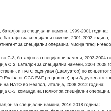
 баталјон за специјални намени, 1999-2001 година;
, баталјон за специјални намени, 2001-2003 година;
тингент за специјални операции, мисија “Iraqi Freed
во С-3, баталјон за специјални намени, 2003-2004 г
ија С-3, баталјон за специјални намени, 2004-2008 г
ставник и НАТО оценувач (Евалуатор) по концептот 
O Evaluator OCC E&F programme) при Здружената ко
и на НАТО во Неапол, Италија, 2008-2012 година;
ија С-3, команда на Полкот за специјални операции,
алјон за специјални намени, 2016-2018 година;