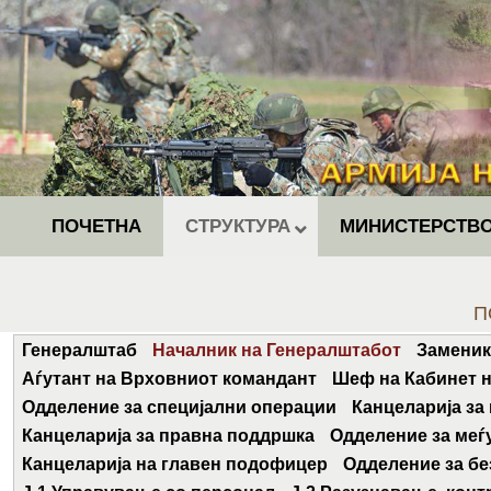
ПОЧЕТНА
СТРУКТУРА
МИНИСТЕРСТВО
Y
П
Генералштаб
Началник на Генералштабот
Заменик
Аѓутант на Врховниот командант
Шеф на Кабинет 
Одделение за специјални операции
Канцеларија за
Канцеларија за правна поддршка
Одделение за меѓ
Канцеларија на главен подофицер
Одделение за б