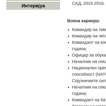
САД, 2015-2016.
Интервјуа
Воена кариера:
Командир на тим,
Командир на чета
Командант на кон
година;
Офицер за обука 
Началник на секц
Национален прет
способност (NAT
Сојузничките сил
Началник на секц
година;
Командант на бат