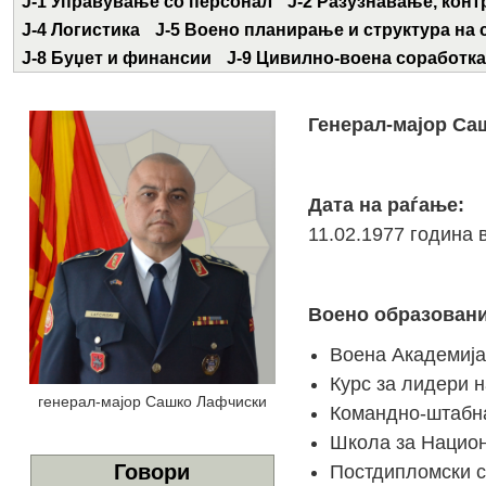
Ј-1 Управување со персонал
Ј-2 Разузнавање, кон
Ј-4 Логистика
Ј-5 Воено планирање и структура на 
Ј-8 Буџет и финансии
Ј-9 Цивилно-воена соработка
Генерал-мајор Са
Дата на раѓање:
11.02.1977 година 
Воено образовани
Воена Академија,
Курс за лидери 
генерал-мајор Сашко Лафчиски
Командно-штабна
Школа за Национ
Говори
Постдипломски ст