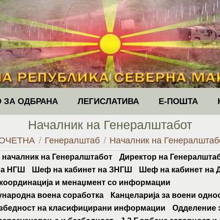
 ЗА ОДБРАНА
ЛЕГИСЛАТИВА
Е-ПОШТА
Началник на Генералштабот
ou are here:
ОЧЕТНА
Генералштаб
Началник на Генералштаб
 началник на Генералштабот
Директор на Генералшта
на НГШ
Шеф на кабинет на ЗНГШ
Шеф на кабинет на
 координација и менаџмент со информации
ународна воена соработка
Канцеларија за воени однос
езбедност на класифицирани информации
Одделение 