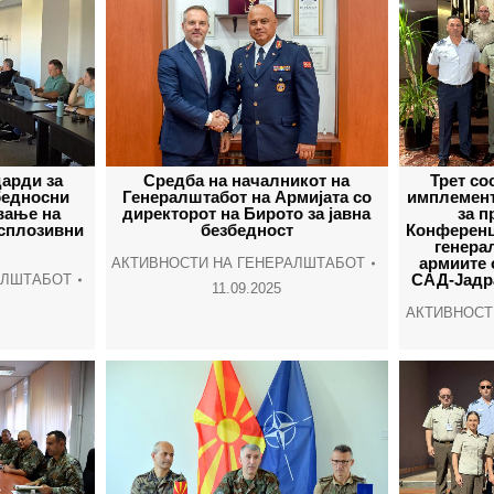
арди за
Средба на началникот на
Трет со
бедносни
Генералштабот на Армијата со
имплемент
ување на
директорот на Бирото за јавна
за п
ксплозивни
безбедност
Конференц
генера
армиите 
АКТИВНОСТИ НА ГЕНЕРАЛШТАБОТ
САД-Јадра
АЛШТАБОТ
11.09.2025
АКТИВНОСТ