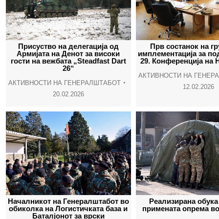
Присуство на делегација од
Прв состанок на гр
Армијата на Денот за високи
имплементација за по
гости на вежбата „Steadfast Dart
29. Конференција на 
26“
АКТИВНОСТИ НА ГЕНЕР
АКТИВНОСТИ НА ГЕНЕРАЛШТАБОТ
12.02.2026
20.02.2026
Началникот на Генералштабот во
Реализирана обука
обиколка на Логистичката база и
примената опрема во
Баталјонот за врски