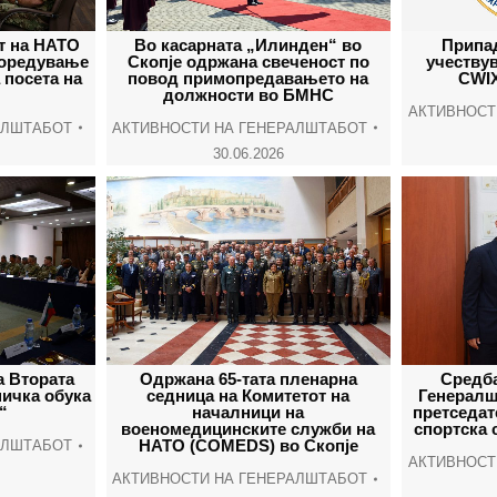
т на НАТО
Во касарната „Илинден“ во
Припа
поредување
Скопје одржана свеченост по
учеству
 посета на
повод примопредавањето на
CWIX
должности во БМНС
АКТИВНОСТ
АЛШТАБОТ
АКТИВНОСТИ НА ГЕНЕРАЛШТАБОТ
30.06.2026
а Втората
Одржана 65-тата пленарна
Средба
ничка обука
седница на Комитетот на
Генералш
“
началници на
претседат
военомедицинските служби на
спортска 
НАТО (COMEDS) во Скопје
АЛШТАБОТ
АКТИВНОСТ
АКТИВНОСТИ НА ГЕНЕРАЛШТАБОТ