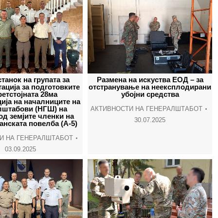
станок на групата за
Размена на искуства ЕОД – за
ација за подготовките
отстранување на неексплодирани
ретстојната 28ма
убојни средства
ија на началниците на
лштабови (НГШ) на
АКТИВНОСТИ НА ГЕНЕРАЛШТАБОТ
од земјите членки на
30.07.2025
нската повелба (А-5)
И НА ГЕНЕРАЛШТАБОТ
03.09.2025