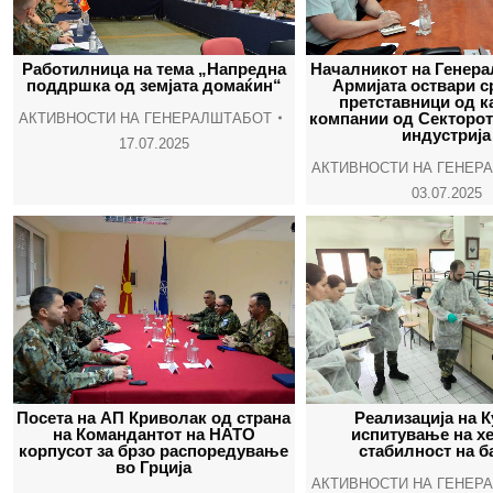
Работилница на тема „Напредна
Началникот на Генера
поддршка од земјата домаќин“
Армијата оствари с
претставници од к
компании од Секторот
АКТИВНОСТИ НА ГЕНЕРАЛШТАБОТ
индустрија
17.07.2025
АКТИВНОСТИ НА ГЕНЕР
03.07.2025
Посета на АП Криволак од страна
Реализација на К
на Командантот на НАТО
испитување на х
корпусот за брзо распоредување
стабилност на б
во Грција
АКТИВНОСТИ НА ГЕНЕР