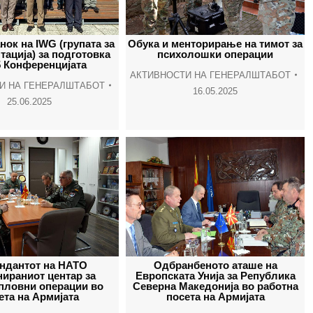
нок на IWG (групата за
Обука и менторирање на тимот за
ација) за подготовка
психолошки операции
5 Конференцијата
АКТИВНОСТИ НА ГЕНЕРАЛШТАБОТ
И НА ГЕНЕРАЛШТАБОТ
16.05.2025
25.06.2025
ндантот на НАТО
Одбранбеното аташе на
ираниот центар за
Европската Унија за Република
пловни операции во
Северна Македонија во работна
ета на Армијата
посета на Армијата