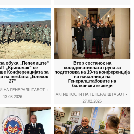
 за обука „Пепелиште“
Втор состанок на
АП „Криволак“ се
координативната група за
ше Конференцијата за
подготовка на 19-та конференција
ја на вежбата „Блесок
на началници на
27“
Генералштабовите на
балканските земји
И НА ГЕНЕРАЛШТАБОТ
АКТИВНОСТИ НА ГЕНЕРАЛШТАБОТ
13.03.2026
27.02.2026