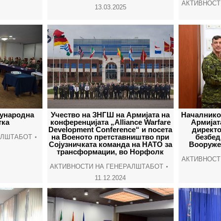
АКТИВНОСТ
13.03.2025
ѓународна
Учество на ЗНГШ на Армијата на
Началнико
тка
конференцијата „Alliance Warfare
Армијат
Development Conference“ и посета
директо
на Военото претставништво при
безбед
АЛШТАБОТ
Сојузничката команда на НАТО за
Вооруже
трансформации, во Норфолк
АКТИВНОСТ
АКТИВНОСТИ НА ГЕНЕРАЛШТАБОТ
11.12.2024