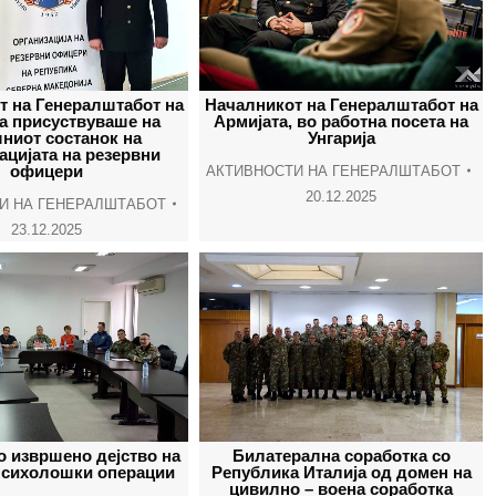
т на Генералштабот на
Началникот на Генералштабот на
а присуствуваше на
Армијата, во работна посета на
ниот состанок на
Унгарија
ацијата на резервни
офицери
АКТИВНОСТИ НА ГЕНЕРАЛШТАБОТ
20.12.2025
И НА ГЕНЕРАЛШТАБОТ
23.12.2025
о извршено дејство на
Билатерална соработка со
 психолошки операции
Република Италија од домен на
цивилно – воена соработка