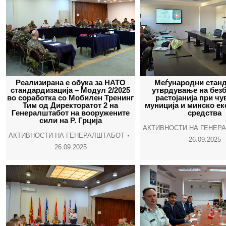
Реализирана е обука за НАТО
Меѓународни станд
стандардизација – Модул 2/2025
утврдување на без
во соработка со Мобилен Тренинг
растојанија при ч
Тим од Директоратот 2 на
муниција и минско е
Генералштабот на вооружените
средства
сили на Р. Грција
АКТИВНОСТИ НА ГЕНЕР
АКТИВНОСТИ НА ГЕНЕРАЛШТАБОТ
26.09.2025
26.09.2025