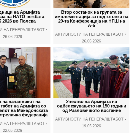
window
window
window
wind
дници на Армијата
Втор состанок на групата за
ваа на НАТО вежбата
имплементација за подготовка на
 2026 во Полска
29-та Конференција на НГШ на
А-5
И НА ГЕНЕРАЛШТАБОТ
АКТИВНОСТИ НА ГЕНЕРАЛШТАБОТ
26.06.2026
26.06.2026
 на началникот на
Учество на Армијата на
табот на Армијата со
одбележувањето на 150 години
елот на Македонската
од Разловечкото востание
стрелачка федерација
АКТИВНОСТИ НА ГЕНЕРАЛШТАБОТ
И НА ГЕНЕРАЛШТАБОТ
19.05.2026
22.05.2026