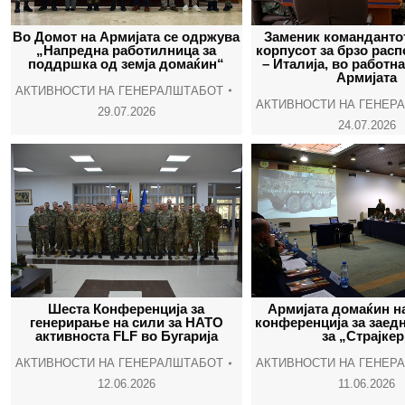
Во Домот на Армијата се одржува
Заменик команданто
„Напредна работилница за
корпусот за брзо рас
поддршка од земја домаќин“
– Италија, во работна
Армијата
АКТИВНОСТИ НА ГЕНЕРАЛШТАБОТ
АКТИВНОСТИ НА ГЕНЕР
29.07.2026
24.07.2026
Шеста Конференција за
Армијата домаќин н
генерирање на сили за НАТО
конференција за заед
активноста FLF во Бугарија
за „Страјкер
АКТИВНОСТИ НА ГЕНЕРАЛШТАБОТ
АКТИВНОСТИ НА ГЕНЕР
12.06.2026
11.06.2026