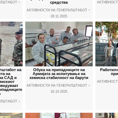
средства
АЛШТАБОТ
АКТИВНОСТ
АКТИВНОСТИ НА ГЕНЕРАЛШТАБОТ
28.11.2025
лштабот на
Oбука на припадниците на
Работилн
ета на
Армијата за испитување на
при
на САД и
хемиска стабилност на барути
рмискиот
АКТИВНОСТ
зведуваат
АКТИВНОСТИ НА ГЕНЕРАЛШТАБОТ
рипадниците
16.10.2025
а
АЛШТАБОТ