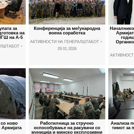
упата за
Конференција за меѓународна
Началнико
дготовка на
воена соработка
Армијат
НГШ на А-5
годиш
Организ
АКТИВНОСТИ НА ГЕНЕРАЛШТАБОТ
АЛШТАБОТ
29.01.2026
АКТИВНОСТ
 со ново
Работилница за стручно
Анализа п
 Армијата
оспособување на ракувачи со
тимот за
муниција и минско експлозивни