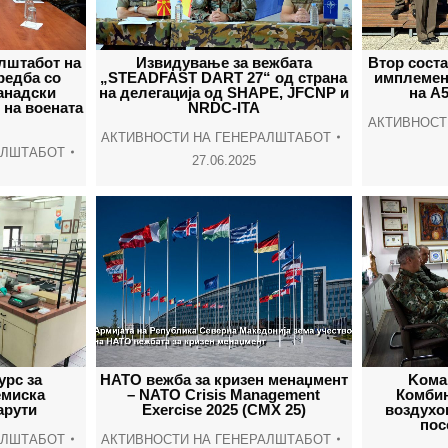
лштабот на
Извидување за вежбата
Втор соста
редба со
„STEADFAST DART 27“ од страна
имплемент
анадски
на делегација од SHAPE, JFCNP и
на А
 на воената
NRDC-ITA
АКТИВНОСТ
АКТИВНОСТИ НА ГЕНЕРАЛШТАБОТ
АЛШТАБОТ
27.06.2025
урс за
НАТО вежба за кризен менаџмент
Kома
емиска
– NATO Crisis Management
Комбин
арути
Exercise 2025 (CMX 25)
воздухо
пос
АЛШТАБОТ
АКТИВНОСТИ НА ГЕНЕРАЛШТАБОТ