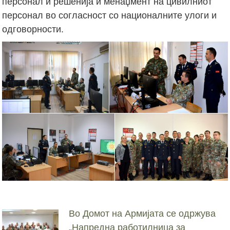
персонал и решенија и менаџмент на цивилниот
персонал во согласност со националните улоги и
одговорности.
Во Домот на Армијата се одржува
„Напредна работилница за