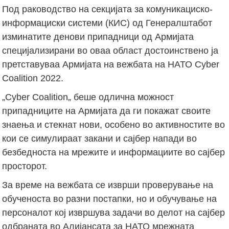
Под раководство на секцијата за комуникациско-
информациски системи (КИС) од Генералштабот
изминатите денови припадници од Армијата
специјализирани во оваа област достоинствено ја
претставуваа Армијата на вежбата на НАТО Cyber
Coalition 2022.
„Cyber Coalition„ беше одлична можност
припадниците на Армијата да ги покажат своите
знаења и стекнат нови, особено во активностите во
кои се симулираат закани и сајбер напади во
безбедноста на мрежите и информациите во сајбер
просторот.
За време на вежбата се изврши проверување на
обученоста во разни постапки, но и обучување на
персоналот кој извршува задачи во делот на сајбер
одбраната во Алијансата за НАТО мрежната