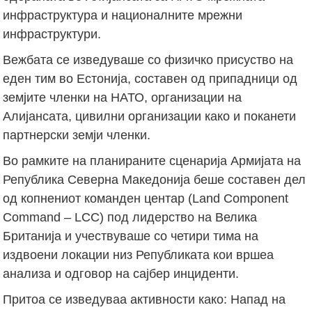
инфраструктура и националните мрежни
инфраструктури.
Вежбата се изведуваше со физичко присуство на
еден тим во Естонија, составен од припадници од
земјите членки на НАТО, организации на
Алијансата, цивилни организации како и поканети
партнерски земји членки.
Во рамките на планираните сценарија Армијата на
Република Северна Македонија беше составен дел
од копнениот команден центар (Land Component
Command – LCC) под лидерство на Велика
Британија и учествуваше со четири тима на
издвоени локации низ Републиката кои вршеа
анализа и одговор на сајбер инциденти.
Притоа се изведуваа активности како: Напад на