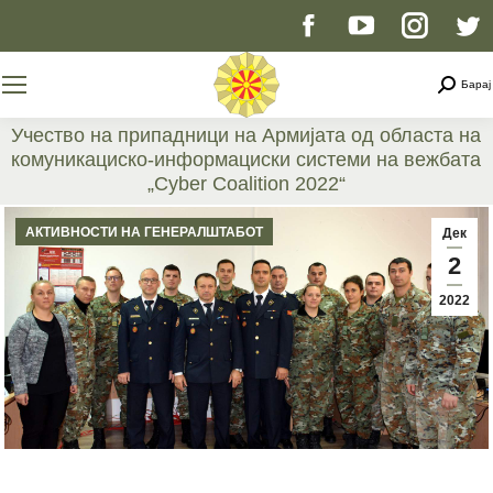
Facebook
YouTube
Instag
T
page
page
page
p
Searc
Барај
opens
opens
opens
o
Учество на припадници на Армијата од областа на
комуникациско-информациски системи на вежбата
in
in
in
i
„Cyber Coalition 2022“
You are here:
new
new
new
n
АКТИВНОСТИ НА ГЕНЕРАЛШТАБОТ
Дек
2
window
window
windo
w
2022