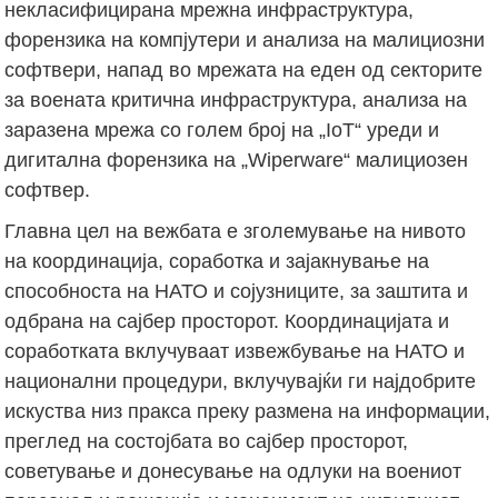
некласифицирана мрежна инфраструктура,
форензика на компјутери и анализа на малициозни
софтвери, напад во мрежата на еден од секторите
за воената критична инфраструктура, анализа на
заразена мрежа со голем број на „IoT“ уреди и
дигитална форензика на „Wiperware“ малициозен
софтвер.
Главна цел на вежбата е зголемување на нивото
на координација, соработка и зајакнување на
способноста на НАТО и сојузниците, за заштита и
одбрана на сајбер просторот. Координацијата и
соработката вклучуваат извежбување на НАТО и
национални процедури, вклучувајќи ги најдобрите
искуства низ пракса преку размена на информации,
преглед на состојбата во сајбер просторот,
советување и донесување на одлуки на воениот