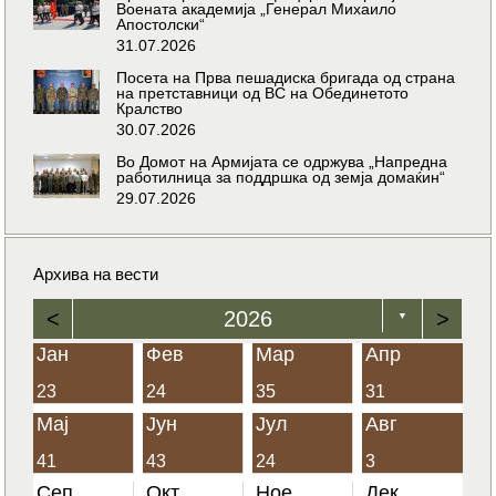
Воената академија „Генерал Михаило
Апостолски“
31.07.2026
Посета на Прва пешадиска бригада од страна
на претставници од ВС на Обединетото
Кралство
30.07.2026
Во Домот на Армијата се одржува „Напредна
работилница за поддршка од земја домаќин“
29.07.2026
Архива на вести
<
2026
>
▼
Јан
Фев
Мар
Апр
23
24
35
31
Мај
Јун
Јул
Авг
41
43
24
3
Сеп
Окт
Ное
Дек