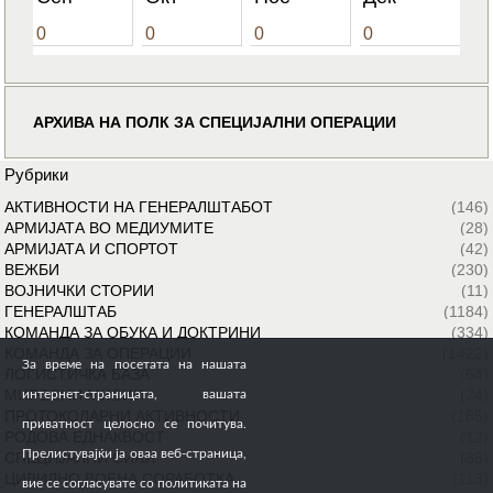
0
0
0
0
АРХИВА НА ПОЛК ЗА СПЕЦИЈАЛНИ ОПЕРАЦИИ
Рубрики
АКТИВНОСТИ НА ГЕНЕРАЛШТАБОТ
(146)
АРМИЈАТА ВО МЕДИУМИТЕ
(28)
АРМИЈАТА И СПОРТОТ
(42)
ВЕЖБИ
(230)
ВОЈНИЧКИ СТОРИИ
(11)
ГЕНЕРАЛШТАБ
(1184)
КОМАНДА ЗА ОБУКА И ДОКТРИНИ
(334)
КОМАНДА ЗА ОПЕРАЦИИ
(1422)
За време на посетата на нашата
ЛОГИСТИЧКА БАЗА
(64)
МИРОВНИ МИСИИ
(24)
интернет-страницата, вашата
ПРОТОКОЛАРНИ АКТИВНОСТИ
(185)
приватност целосно се почитува.
РОДОВА ЕДНАКВОСТ
(12)
Прелистувајќи ја оваа веб-страница,
СПЕЦИЈАЛНИ СИЛИ
(35)
ЦИВИЛНО ВОЕНА СОРАБОТКА
(113)
вие се согласувате со политиката на