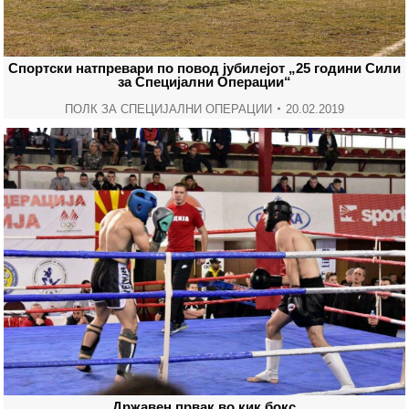
Спортски натпревари по повод јубилејот „25 години Сили
за Специјални Операции“
ПОЛК ЗА СПЕЦИЈАЛНИ ОПЕРАЦИИ
20.02.2019
Државен првак во кик бокс