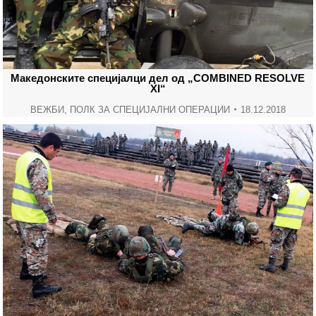
Македонските специјалци дел од „COMBINED RESOLVE
XI“
ВЕЖБИ
,
ПОЛК ЗА СПЕЦИЈАЛНИ ОПЕРАЦИИ
18.12.2018