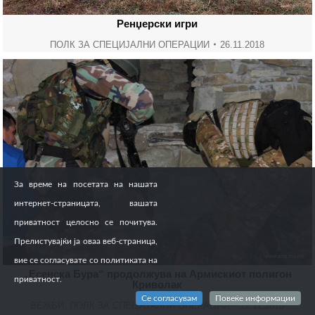
Ренџерски игри
ПОЛК ЗА СПЕЦИЈАЛНИ ОПЕРАЦИИ
26.11.2018
За време на посетата на нашата
интернет-страницата, вашата
приватност целосно се почитува.
Прелистувајќи ја оваа веб-страница,
вие се согласувате со политиката на
„Есенска Бура“ продолжува на Армискиот полигон
приватност.
Криволак
Се согласувам
Повеќе информации
ВЕЖБИ
,
ПОЛК ЗА СПЕЦИЈАЛНИ ОПЕРАЦИИ
12.11.2018