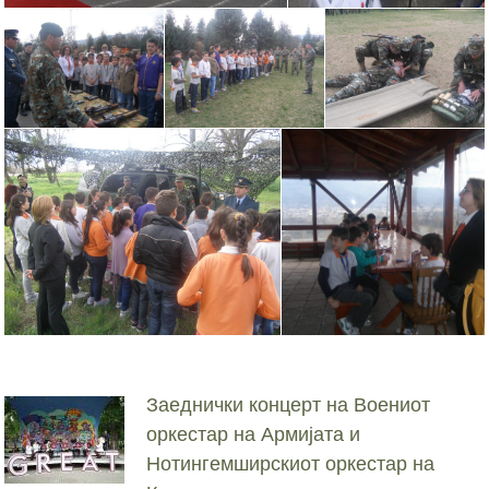
Заеднички концерт на Воениот
оркестар на Армијата и
Нотингемширскиот оркестар на