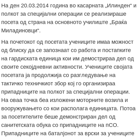
На ден 20.03.2014 година во касарната „Илинден“ и
полкот за специјални операции се реализираше
посета од страна на основното училиште „Браќа
Миладиновци“.
На почетокот од посетата учениците имаа можност
од блиску да се запознаат со работа и постапките
на гардиската единица кои им демострираа дел од
своите секојдневни активности. Учениците својата
посетата ја продолжија со разгледување на
тактичко техничкиот збор кој го организираа
припадниците на полкот за специјални операции.
На оваа точка беа изложени моторните возила и
вооружувањето со кои располага единицата. Потоа
за посетителите беше демонстриран дел од
санитетската обука со припадниците на пСО.
Припадниците на баталјонот за врски за учениците