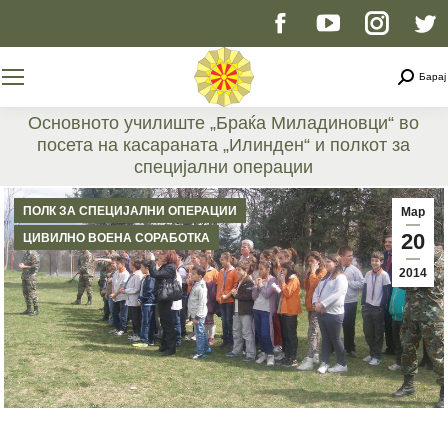
Facebook
YouTube
Instag
T
page
page
page
p
Searc
Барај
opens
opens
opens
o
Основното училиште „Браќа Миладиновци“ во
посета на касараната „Илинден“ и полкот за
in
in
in
i
специјални операции
You are here:
new
new
new
n
ПОЛК ЗА СПЕЦИЈАЛНИ ОПЕРАЦИИ
Мар
20
ЦИВИЛНО ВОЕНА СОРАБОТКА
window
window
windo
w
2014