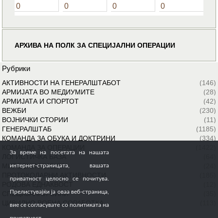
0
0
0
0
АРХИВА НА ПОЛК ЗА СПЕЦИЈАЛНИ ОПЕРАЦИИ
Рубрики
АКТИВНОСТИ НА ГЕНЕРАЛШТАБОТ
(146)
АРМИЈАТА ВО МЕДИУМИТЕ
(28)
АРМИЈАТА И СПОРТОТ
(42)
ВЕЖБИ
(230)
ВОЈНИЧКИ СТОРИИ
(11)
ГЕНЕРАЛШТАБ
(1185)
КОМАНДА ЗА ОБУКА И ДОКТРИНИ
(334)
КОМАНДА ЗА ОПЕРАЦИИ
(1422)
За време на посетата на нашата
ЛОГИСТИЧКА БАЗА
(64)
МИРОВНИ МИСИИ
(24)
интернет-страницата, вашата
ПРОТОКОЛАРНИ АКТИВНОСТИ
(185)
приватност целосно се почитува.
РОДОВА ЕДНАКВОСТ
(12)
Прелистувајќи ја оваа веб-страница,
СПЕЦИЈАЛНИ СИЛИ
(35)
ЦИВИЛНО ВОЕНА СОРАБОТКА
(113)
вие се согласувате со политиката на