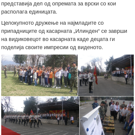
представија дел од опремата за врски со кои
располага единицата.
Целокупното дружење на најмладите со
припадниците од касарната „Илинден“ се заврши
на видиковецот во касарната каде децата ги
поделија своите импресии од виденото.