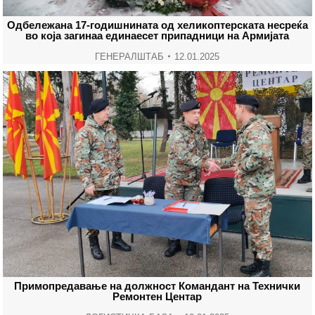
Одбележана 17-годишнината од хеликоптерската несреќа
во која загинаа единаесет припадници на Армијата
ГЕНЕРАЛШТАБ
12.01.2025
Примопредавање на должност Командант на Технички
Ремонтен Центар