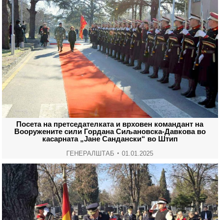
Посета на претседателката и врховен командант на
Вооружените сили Гордана Сиљановска-Давкова во
касарната „Јане Сандански“ во Штип
ГЕНЕРАЛШТАБ
01.01.2025