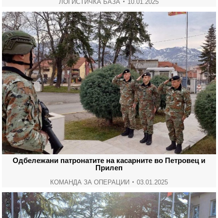
ЛОГИСТИЧКА БАЗА
10.01.2025
Одбележани патронатите на касарните во Петровец и
Прилеп
КОМАНДА ЗА ОПЕРАЦИИ
03.01.2025