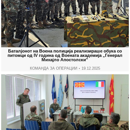
Баталјонот на Воена полиција реализираше обука со
питомци од IV година од Воената aкадемија „Генерал
Михајло Апостолски“
КОМАНДА ЗА ОПЕРАЦИИ
19.12.2025