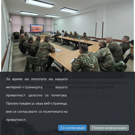
За време на посетата на нашата
Работилница за стручно оспособување на ракувачи со
муниција и минско експлозивни средства
интернет-страницата, вашата
приватност целосно се почитува.
АКТИВНОСТИ НА ГЕНЕРАЛШТАБОТ
28.11.2025
Прелистувајќи ја оваа веб-страница,
вие се согласувате со политиката на
приватност.
Се согласувам
Повеќе информации