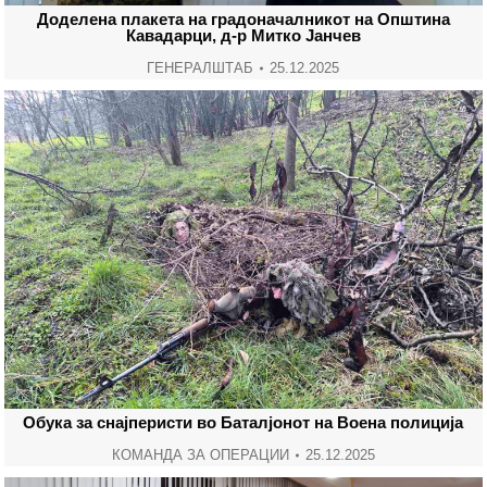
Доделена плакета на градоначалникот на Општина
Кавадарци, д-р Митко Јанчев
ГЕНЕРАЛШТАБ
25.12.2025
Обука за снајперисти во Баталјонот на Воена полиција
КОМАНДА ЗА ОПЕРАЦИИ
25.12.2025