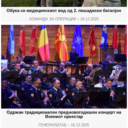
Обука со медицинскиот вод од 2. пешадиски баталјон
КОМАНДА ЗА ОПЕРАЦИИ
19.12.2025
Одржан традиционален предновогодишен концерт на
Воениот оркестар
ГЕНЕРАЛШТАБ
16.12.2025