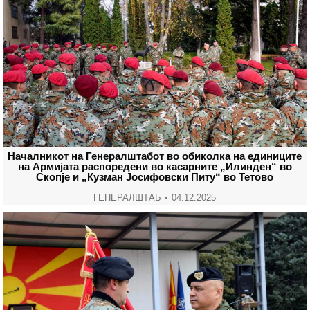
Началникот на Генералштабот во обиколка на единиците
на Армијата распоредени во касарните „Илинден“ во
Скопје и „Кузман Јосифовски Питу“ во Тетово
ГЕНЕРАЛШТАБ
04.12.2025