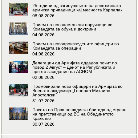
25 години од загинувањето на десетмината
армиски припадници кај месноста Карпалак
08.08.2026
Прием на новопоставени поручници во
Командата за обука и доктрини
04.08.2026
Прием на новопроизведените офицери во
Командата за операции
04.08.2026
Делегации од Армијата оддадоа почит по
повод 2 Август – Денот на Републиката и
првото заседание на АСНОМ
02.08.2026
Промовирани нови офицери на Армијата во
Воената академија „Генерал Михаило
Апостолски“
31.07.2026
Посета на Прва пешадиска бригада од страна
на претставници од ВС на Обединетото
Кралство
30.07.2026