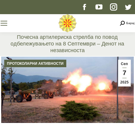
Facebook
YouTube
Instag
T
page
page
page
p
Searc
Барај
opens
opens
opens
o
Почесна артилериска стрелба по повод
одбележувањето на 8 Септември – Денот на
in
in
in
i
независноста
You are here:
new
new
new
n
ПРОТОКОЛАРНИ АКТИВНОСТИ
Сеп
7
window
window
windo
w
2025