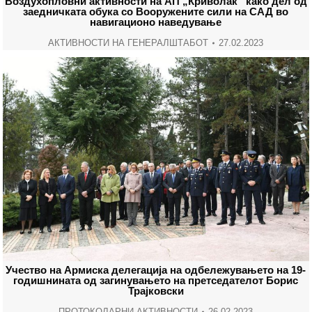
Воздухопловни активности на АП „Криволак“ како дел од
заедничката обука со Вооружените сили на САД во
навигационо наведување
АКТИВНОСТИ НА ГЕНЕРАЛШТАБОТ
27.02.2023
Учество на Армиска делегација на одбележувањето на 19-
годишнината од загинувањето на претседателот Борис
Трајковски
ПРОТОКОЛАРНИ АКТИВНОСТИ
26.02.2023