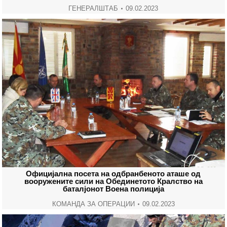
ГЕНЕРАЛШТАБ
09.02.2023
Официјална посета на одбранбеното аташе од
вооружените сили на Обединетото Кралство на
баталјонот Воена полиција
КОМАНДА ЗА ОПЕРАЦИИ
09.02.2023