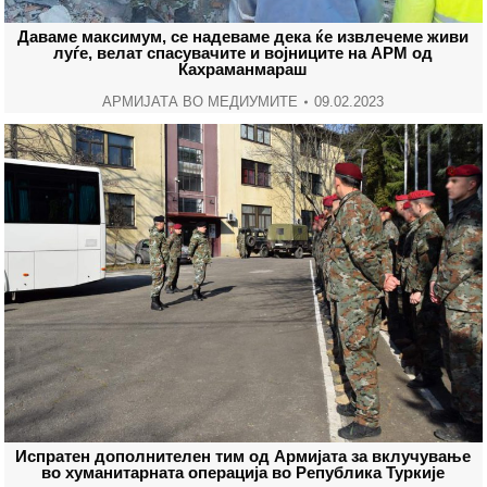
Даваме максимум, се надеваме дека ќе извлечеме живи
луѓе, велат спасувачите и војниците на АРМ од
Кахраманмараш
АРМИЈАТА ВО МЕДИУМИТЕ
09.02.2023
Испратен дополнителен тим од Армијата за вклучување
во хуманитарната операција во Република Туркије