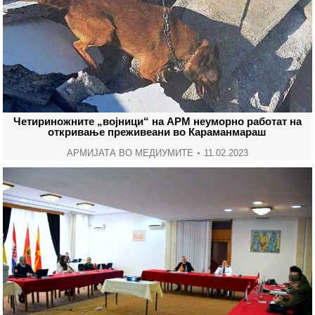
Четириножните „војници“ на АРМ неуморно работат на
откривање преживеани во Караманмараш
АРМИЈАТА ВО МЕДИУМИТЕ
11.02.2023