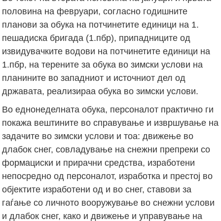
половина на февруари, согласно годишните
планови за обука на потчинетите единици на 1.
пешадиска бригада (1.пбр), припадниците од
извидувачките водови на потчинетите единици на
1.пбр, на терените за обука во зимски услови на
планините во западниот и источниот дел од
државата, реализираа обука во зимски услови.
Во еднонеделната обука, персоналот практично ги
покажа вештините во справување и извршување на
задачите во зимски услови и тоа: движење во
длабок снег, совладување на снежни препреки со
формациски и прирачни средства, изработени
непосредно од персоналот, изработка и престој во
објектите изработени од и во снег, ставови за
гаѓање со личното вооружување во снежни услови
и длабок снег, како и движење и управување на