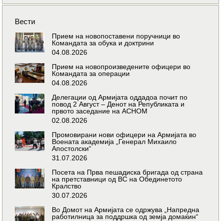
Вести
Прием на новопоставени поручници во
Командата за обука и доктрини
04.08.2026
Прием на новопроизведените офицери во
Командата за операции
04.08.2026
Делегации од Армијата оддадоа почит по
повод 2 Август – Денот на Републиката и
првото заседание на АСНОМ
02.08.2026
Промовирани нови офицери на Армијата во
Воената академија „Генерал Михаило
Апостолски“
31.07.2026
Посета на Прва пешадиска бригада од страна
на претставници од ВС на Обединетото
Кралство
30.07.2026
Во Домот на Армијата се одржува „Напредна
работилница за поддршка од земја домаќин“