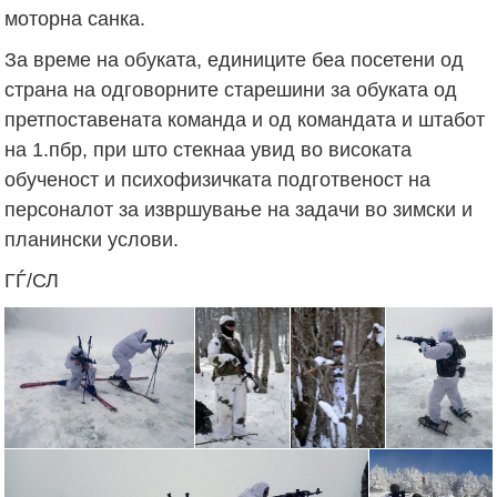
моторна санка.
За време на обуката, единиците беа посетени од
страна на одговорните старешини за обуката од
претпоставената команда и од командата и штабот
на 1.пбр, при што стекнаа увид во високата
обученост и психофизичката подготвеност на
персоналот за извршување на задачи во зимски и
планински услови.
ГЃ/СЛ