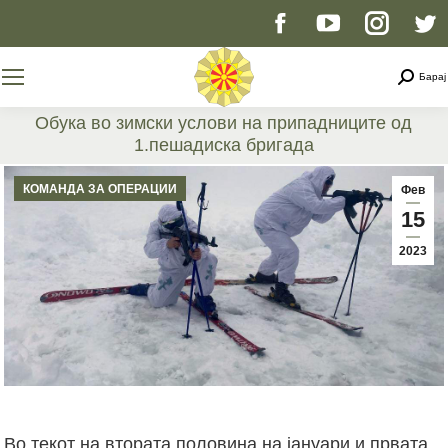
Facebook
YouTube
Instag
T
page
page
page
p
Searc
Барај
opens
opens
opens
o
Обука во зимски услови на припадниците од
1.пешадиска бригада
in
in
in
i
You are here:
КОМАНДА ЗА ОПЕРАЦИИ
Фев
new
new
new
n
15
2023
window
window
windo
w
Во текот на втората половина на јануари и првата