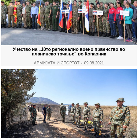
Учество на „10то регионално воено првенство во
планинско трчање“ во Копаоник
АРМИЈАТА И СПОРТОТ
09.08.2021