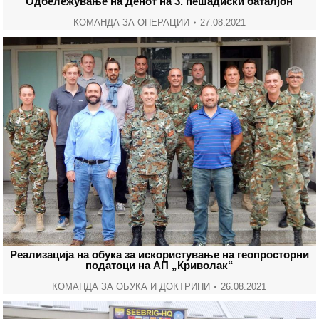
Одбележување на Денот на 3. пешадиски баталјон
КОМАНДА ЗА ОПЕРАЦИИ
27.08.2021
Реализација на обука за искористување на геопросторни
податоци на АП „Криволак“
КОМАНДА ЗА ОБУКА И ДОКТРИНИ
26.08.2021