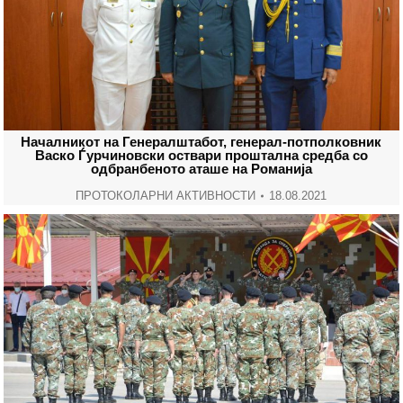
Началникот на Генералштабот, генерал-потполковник
Васко Ѓурчиновски оствари проштална средба со
одбранбеното аташе на Романија
ПРОТОКОЛАРНИ АКТИВНОСТИ
18.08.2021