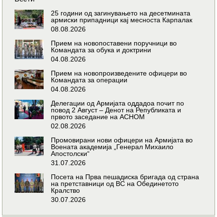
25 години од загинувањето на десетмината
армиски припадници кај месноста Карпалак
08.08.2026
Прием на новопоставени поручници во
Командата за обука и доктрини
04.08.2026
Прием на новопроизведените офицери во
Командата за операции
04.08.2026
Делегации од Армијата оддадоа почит по
повод 2 Август – Денот на Републиката и
првото заседание на АСНОМ
02.08.2026
Промовирани нови офицери на Армијата во
Воената академија „Генерал Михаило
Апостолски“
31.07.2026
Посета на Прва пешадиска бригада од страна
на претставници од ВС на Обединетото
Кралство
30.07.2026