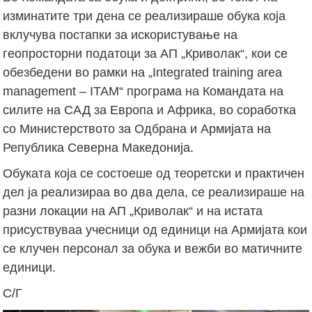
изминатите три дена се реализираше обука која
вклучува постапки за искористување на
геопросторни податоци за АП „Криволак“, кои се
обезбедени во рамки на „Integrated training area
management – ITAM“ програма на Командата на
силите на САД за Европа и Африка, во соработка
со Министерството за Одбрана и Армијата на
Република Северна Македонија.
Обуката која се состоеше од теоретски и практичен
дел ја реализираа во два дела, се реализираше на
разни локации на АП „Криволак“ и на истата
присуствуваа учесници од единици на Армијата кои
се клучен персонал за обука и вежби во матичните
единици.
С/Г