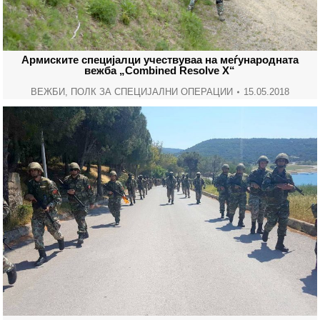
Армиските специјалци учествуваа на меѓународната
вежба „Combined Resolve X“
ВЕЖБИ
,
ПОЛК ЗА СПЕЦИЈАЛНИ ОПЕРАЦИИ
15.05.2018