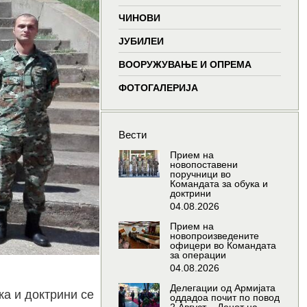
window
window
window
wind
ЧИНОВИ
ЈУБИЛЕИ
ВООРУЖУВАЊЕ И ОПРЕМА
ФОТОГАЛЕРИЈА
Вести
Прием на
новопоставени
поручници во
Командата за обука и
доктрини
04.08.2026
Прием на
новопроизведените
офицери во Командата
за операции
04.08.2026
Делегации од Армијата
ка и доктрини се
оддадоа почит по повод