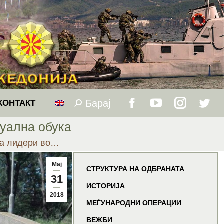
Барај
Search:
КОНТАКТ
Facebook
YouTube
Instagram
Twitt
дуална обука
page
page
page
page
за лидери во…
opens
opens
opens
open
Мај
СТРУКТУРА НА ОДБРАНАТА
31
in
in
in
in
ИСТОРИЈА
2018
МЕЃУНАРОДНИ ОПЕРАЦИИ
new
new
new
new
ВЕЖБИ