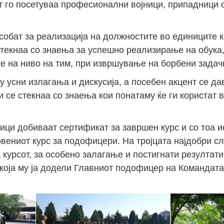
т го посетуваа професионални војници, припадници 
особат за реализација на должностите во единиците 
 стекнаа со знаења за успешно реализирање на обука,
е на ниво на тим, при извршување на борбени задач
у усни излагања и дискусија, а посебен акцент се д
 се стекнаа со знаења кои понатаму ќе ги користат 
ици добиваат сертификат за завршен курс и со тоа 
вениот курс за подофицери. На тројцата најдобри с
курсот, за особено залагање и постигнати резултати
оја му ја додели Главниот подофицер на Командата 