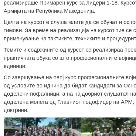
реализираше Примарен курс за лидери 1-18. Курсо
Армијата на Република Македонија.
Целта на курсот е слушателите да се обучат и осп
тимови. За време на реализација на курсот тие се
применување на тактиките, техниките и процедурит
Темите и содржините од курсот се реализираа прек
практичната обука со што професионалните војници
единици.
Со завршување на овој курс професионалните војн
од условите во иднина да бидат кандидати за Осно
доделени пофалници, а на најдобриот слушател на 
доделена монета од Главниот подофицер на АРМ, к
доктрини.