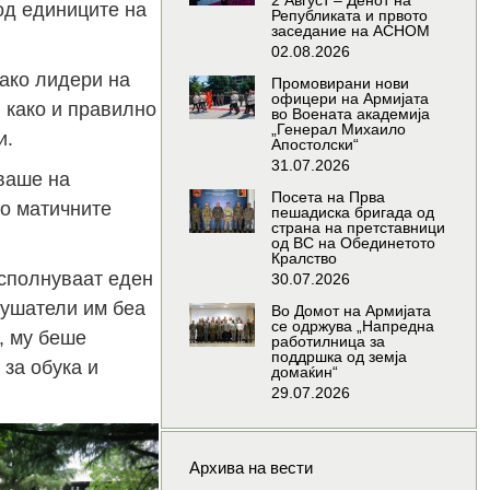
2 Август – Денот на
од единиците на
Републиката и првото
заседание на АСНОМ
02.08.2026
како лидери на
Промовирани нови
офицери на Армијата
 како и правилно
во Воената академија
„Генерал Михаило
и.
Апостолски“
31.07.2026
аваше на
Посета на Прва
во матичните
пешадиска бригада од
страна на претставници
од ВС на Обединетото
Кралство
исполнуваат еден
30.07.2026
лушатели им беа
Во Домот на Армијата
се одржува „Напредна
, му беше
работилница за
поддршка од земја
за обука и
домаќин“
29.07.2026
Архива на вести