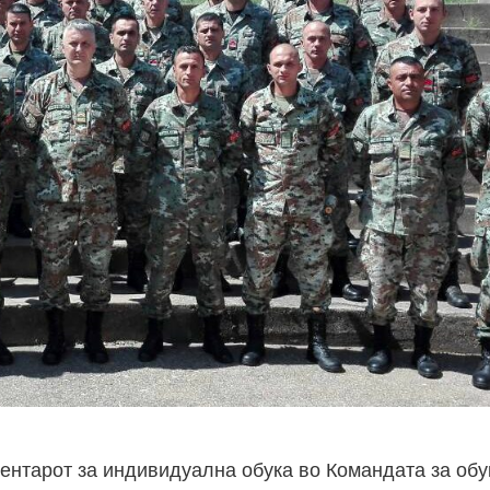
Центарот за индивидуална обука во Командата за обу