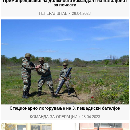
Примопредавање на должноста командант на Баталјонот
за почести
ГЕНЕРАЛШТАБ
28.04.2023
Стационарно логорување на 3. пешадиски баталјон
КОМАНДА ЗА ОПЕРАЦИИ
28.04.2023