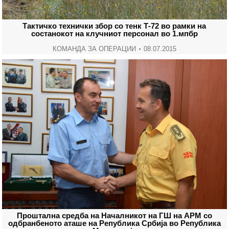
Тактичко технички збор со тенк Т-72 во рамки на
состанокот на клучниот персонал во 1.мпбр
КОМАНДА ЗА ОПЕРАЦИИ
08.07.2015
Проштална средба на Началникот на ГШ на АРМ со
одбранбеното аташе на Република Србија во Република