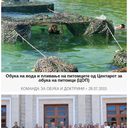
Обука на вода и пливање на питомците од Центарот за
обука на питомци (ЦОП)
КОМАНДА ЗА ОБУКА И ДОКТРИНИ
28.07.2015