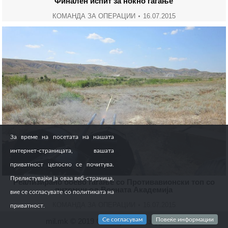
Финален испит за ноќно гаѓање
КОМАНДА ЗА ОПЕРАЦИИ
16.07.2015
За време на посетата на нашата
интернет-страницата, вашата
приватност целосно се почитува.
Прелистувајќи ја оваа веб-страница,
Реализирано боево гаѓање со Противавионски топ со
питомци од Воената Академија
вие се согласувате со политиката на
КОМАНДА ЗА ОПЕРАЦИИ
16.07.2015
приватност.
Се согласувам
Повеќе информации
mil.mk © 2019 Сите права се задржани