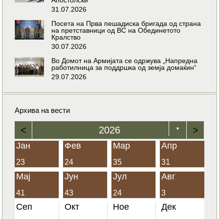
31.07.2026
Посета на Прва пешадиска бригада од страна
на претставници од ВС на Обединетото
Кралство
30.07.2026
Во Домот на Армијата се одржува „Напредна
работилница за поддршка од земја домаќин“
29.07.2026
Архива на вести
<
2026
>
▼
Јан
Фев
Мар
Апр
23
24
35
31
Мај
Јун
Јул
Авг
41
43
24
3
Сеп
Окт
Ное
Дек