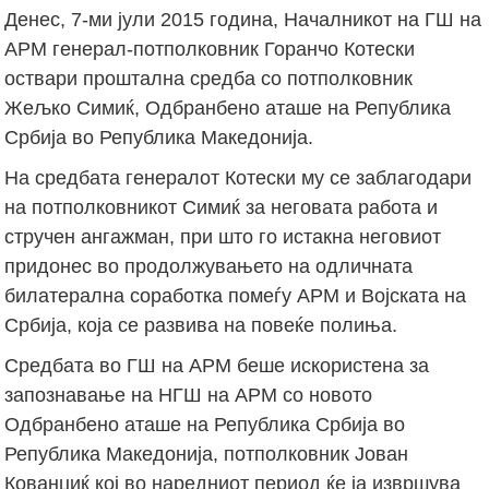
Денес, 7-ми јули 2015 година, Началникот на ГШ на
АРМ генерал-потполковник Горанчо Котески
оствари проштална средба со потполковник
Жељко Симиќ, Одбранбено аташе на Република
Србија во Република Македонија.
На средбата генералот Котески му се заблагодари
на потполковникот Симиќ за неговата работа и
стручен ангажман, при што го истакна неговиот
придонес во продолжувањето на одличната
билатерална соработка помеѓу АРМ и Војската на
Србија, која се развива на повеќе полиња.
Средбата во ГШ на АРМ беше искористена за
запознавање на НГШ на АРМ со новото
Одбранбено аташе на Република Србија во
Република Македонија, потполковник Јован
Кованџиќ кој во наредниот период ќе ја извршува