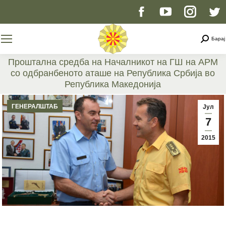
Facebook
YouTube
Instag
T
page
page
page
p
Searc
Барај
opens
opens
opens
o
Проштална средба на Началникот на ГШ на АРМ
со одбранбеното аташе на Република Србија во
in
in
in
i
Република Македонија
You are here:
new
new
new
n
ГЕНЕРАЛШТАБ
Јул
7
window
window
windo
w
2015