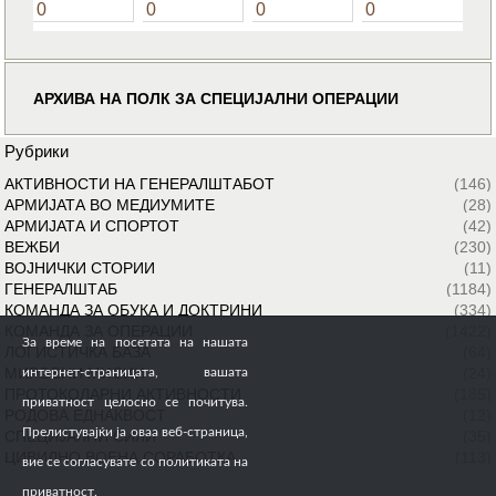
0
0
0
0
АРХИВА НА ПОЛК ЗА СПЕЦИЈАЛНИ ОПЕРАЦИИ
Рубрики
АКТИВНОСТИ НА ГЕНЕРАЛШТАБОТ
(146)
АРМИЈАТА ВО МЕДИУМИТЕ
(28)
АРМИЈАТА И СПОРТОТ
(42)
ВЕЖБИ
(230)
ВОЈНИЧКИ СТОРИИ
(11)
ГЕНЕРАЛШТАБ
(1184)
КОМАНДА ЗА ОБУКА И ДОКТРИНИ
(334)
КОМАНДА ЗА ОПЕРАЦИИ
(1422)
За време на посетата на нашата
ЛОГИСТИЧКА БАЗА
(64)
МИРОВНИ МИСИИ
(24)
интернет-страницата, вашата
ПРОТОКОЛАРНИ АКТИВНОСТИ
(185)
приватност целосно се почитува.
РОДОВА ЕДНАКВОСТ
(12)
Прелистувајќи ја оваа веб-страница,
СПЕЦИЈАЛНИ СИЛИ
(35)
ЦИВИЛНО ВОЕНА СОРАБОТКА
(113)
вие се согласувате со политиката на
приватност.