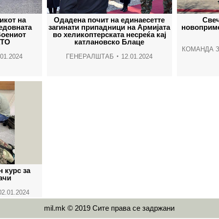
икот на
Одадена почит на единаесетте
Свеч
едовната
загинати припадници на Армијата
новоприм
Воениот
во хеликоптерската несреќа кај
АТО
катлановско Блаце
КОМАНДА З
.01.2024
ГЕНЕРАЛШТАБ
12.01.2024
 курс за
ачи
02.01.2024
mil.mk © 2019 Сите права се задржани