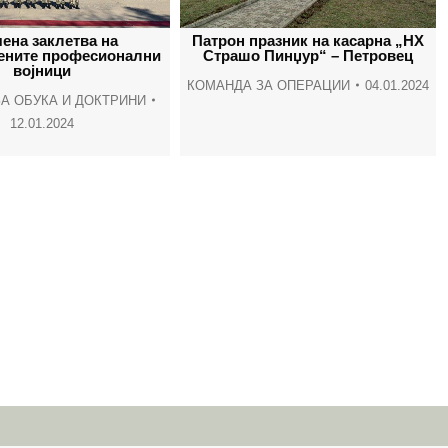
window
window
window
wind
ена заклетва на
Патрон празник на касарна „НХ
ените професионални
Страшо Пинџур“ – Петровец
војници
КОМАНДА ЗА ОПЕРАЦИИ
04.01.2024
А ОБУКА И ДОКТРИНИ
12.01.2024