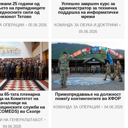
жани 25 години од
Успешно завршен курс за
њето на припадниците
администратор за техничка
бедносните сили од
поддршка на информатички
низонот Тетово
мрежи
А ОПЕРАЦИИ
05.06.2026
КОМАНДА ЗА ОБУКА И ДОКТРИНИ
05.06.2026
а 65-тата пленарна
Примопредавање на должност
а на Комитетот на
помеѓу контингентите во КФОР
началници на
ицинските служби на
КОМАНДА ЗА ОПЕРАЦИИ
04.06.2026
COMEDS) во Скопје
И НА ГЕНЕРАЛШТАБОТ
04.06.2026