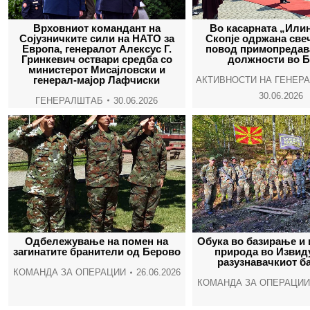
Врховниот командант на
Во касарната „Или
Сојузничките сили на НАТО за
Скопје одржана све
Европа, генералот Алексус Г.
повод примопредав
Гринкевич оствари средба со
должности во 
министерот Мисајловски и
генерал-мајор Лафчиски
АКТИВНОСТИ НА ГЕНЕР
30.06.2026
ГЕНЕРАЛШТАБ
30.06.2026
Одбележување на помен на
Обука во базирање и 
загинатите бранители од Берово
природа во Извид
разузнавачкиот б
КОМАНДА ЗА ОПЕРАЦИИ
26.06.2026
КОМАНДА ЗА ОПЕРАЦИИ