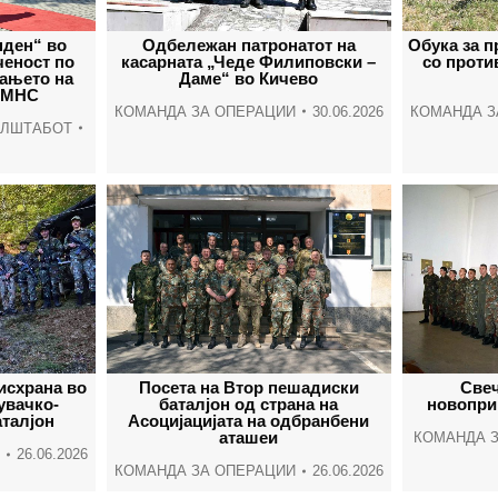
нден“ во
Одбележан патронатот на
Обука за 
ченост по
касарната „Чеде Филиповски –
со проти
ањето на
Даме“ во Кичево
БМНС
КОМАНДА ЗА ОПЕРАЦИИ
30.06.2026
КОМАНДА З
АЛШТАБОТ
исхрана во
Посета на Втор пешадиски
Свеч
увачко-
баталјон од страна на
новопри
аталјон
Асоцијацијата на одбранбени
аташеи
КОМАНДА З
26.06.2026
КОМАНДА ЗА ОПЕРАЦИИ
26.06.2026