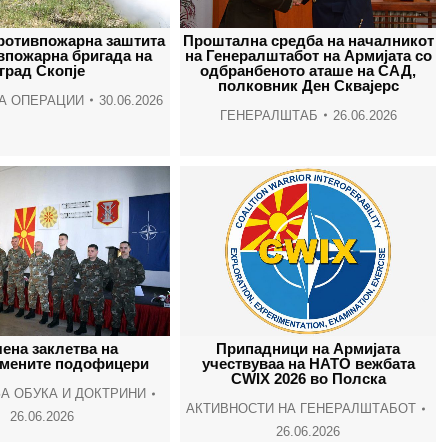
window
window
window
wind
противпожарна заштита
Проштална средба на началникот
впожарна бригада на
на Генералштабот на Армијата со
град Скопје
одбранбеното аташе на САД,
полковник Ден Сквајерс
А ОПЕРАЦИИ
30.06.2026
ГЕНЕРАЛШТАБ
26.06.2026
ена заклетва на
Припадници на Армијата
мените подофицери
учествуваа на НАТО вежбата
CWIX 2026 во Полска
А ОБУКА И ДОКТРИНИ
АКТИВНОСТИ НА ГЕНЕРАЛШТАБОТ
26.06.2026
26.06.2026