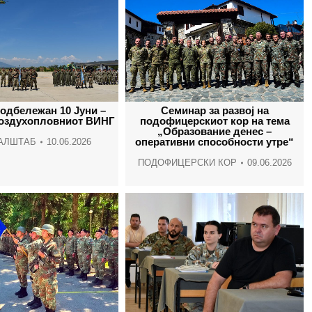
одбележан 10 Јуни –
Семинар за развој на
воздухопловниот ВИНГ
подофицерскиот кор на тема
„Образование денес –
оперативни способности утре“
АЛШТАБ
10.06.2026
ПОДОФИЦЕРСКИ КОР
09.06.2026