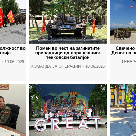
олжност во
Помен во чест на загинатите
Свечено 
твија
припадници од поранешниот
Денот на 
тенковски баталјон
10.06.2026
ГЕНЕР
КОМАНДА ЗА ОПЕРАЦИИ
10.06.2026