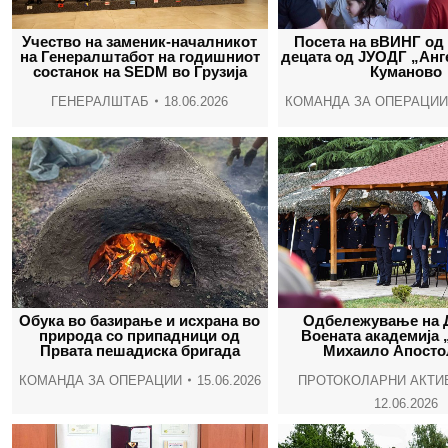
Учество на заменик-началникот
Посета на вВИНГ од 
на Генералштабот на годишниот
децата од ЈУОДГ „Aнг
состанок на SEDM во Грузија
Куманово
ГЕНЕРАЛШТАБ
18.06.2026
КОМАНДА ЗА ОПЕРАЦИИ
Обука во базирање и исхрана во
Одбележување на 
природа со припадници од
Воената академија 
Првата пешадиска бригада
Михаило Апосто
КОМАНДА ЗА ОПЕРАЦИИ
15.06.2026
ПРОТОКОЛАРНИ АКТИ
12.06.2026