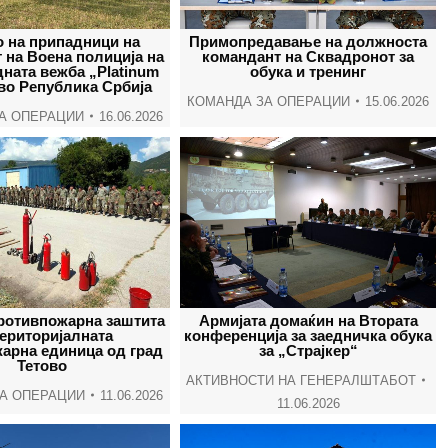
о на припадници на
Примопредавање на должноста
 на Воена полиција на
командант на Сквадронот за
ната вежба „Platinum
обука и тренинг
 во Република Србија
КОМАНДА ЗА ОПЕРАЦИИ
15.06.2026
А ОПЕРАЦИИ
16.06.2026
противпожарна заштита
Армијата домаќин на Втората
територијалната
конференција за заедничка обука
арна единица од град
за „Страјкер“
Тетово
АКТИВНОСТИ НА ГЕНЕРАЛШТАБОТ
А ОПЕРАЦИИ
11.06.2026
11.06.2026