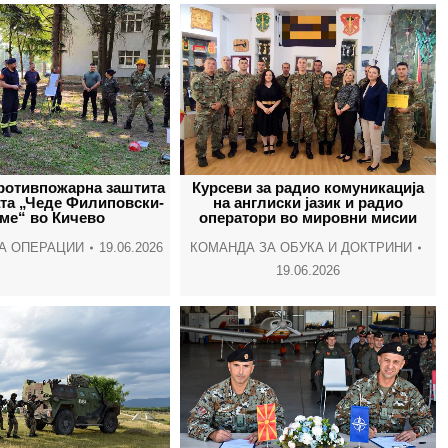
противпожарна заштита
Курсеви за радио комуникација
ата „Чеде Филиповски-
на англиски јазик и радио
ме“ во Кичево
оператори во мировни мисии
А ОПЕРАЦИИ
19.06.2026
КОМАНДА ЗА ОБУКА И ДОКТРИНИ
19.06.2026