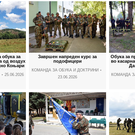
 обука за
Завршен напреден курс за
Обука за 
а од воздух
подофицери
во касарн
дно Коњари
Да
КОМАНДА ЗА ОБУКА И ДОКТРИНИ
25.06.2026
КОМАНДА З
23.06.2026