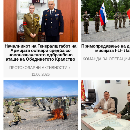
Началникот на Генералштабот на
Примопредавање на д
Армијата оствари средба со
мисијата FLF Ла
новоназначеното одбранбено
аташе на Обединетото Кралство
КОМАНДА ЗА ОПЕРАЦИИ
ПРОТОКОЛАРНИ АКТИВНОСТИ
11.06.2026