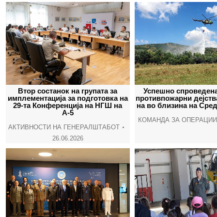
Втор состанок на групата за
Успешно спроведена
имплементација за подготовка на
противпожарни дејств
29-та Конференција на НГШ на
на во близина на Сре
А-5
КОМАНДА ЗА ОПЕРАЦИИ
АКТИВНОСТИ НА ГЕНЕРАЛШТАБОТ
26.06.2026