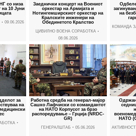
НГ со низа
Заеднички концерт на Воениот
Одбеле
 на 10 Јуни
оркестар на Армијата и
загинува
ицата
Нотингемширскиот оркестар на
на без
Кралските инженери на
гар
Обединетото Кралство
09.06.2026
КОМАНДА З
ЦИВИЛНО ВОЕНА СОРАБОТКА
08.06.2026
дделот за
Работна средба на генерал-мајор
Одржан
ствуваа на
Сашко Лафчиски со командантот
седниц
медицински
на НАТО Корпусот за брзо
ес
распоредување – Грција (NRDC-
военомед
GR)
НАТО (
АБОТКА
ГЕНЕРАЛШТАБ
05.06.2026
АКТИВНОСТ