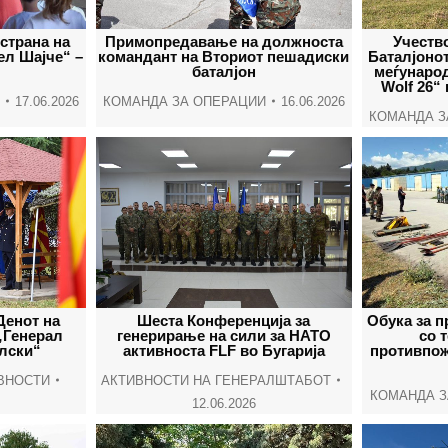
страна на
Примопредавање на должноста
Учеств
ел Шајче“ –
командант на Вториот пешадиски
Баталјонот
баталјон
меѓународ
Wolf 26“
17.06.2026
КОМАНДА ЗА ОПЕРАЦИИ
16.06.2026
КОМАНДА З
Денот на
Шеста Конференција за
Обука за 
„Генерал
генерирање на сили за НАТО
со 
лски“
активноста FLF во Бугарија
противпож
ВНОСТИ
АКТИВНОСТИ НА ГЕНЕРАЛШТАБОТ
КОМАНДА З
12.06.2026