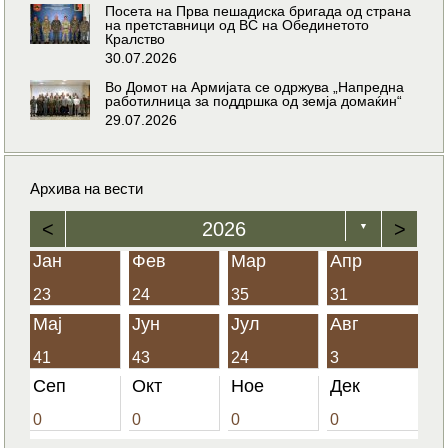
Посета на Прва пешадиска бригада од страна
на претставници од ВС на Обединетото
Кралство
30.07.2026
Во Домот на Армијата се одржува „Напредна
работилница за поддршка од земја домаќин“
29.07.2026
Архива на вести
<
2026
>
▼
Јан
Фев
Мар
Апр
23
24
35
31
Мај
Јун
Јул
Авг
41
43
24
3
Сеп
Окт
Ное
Дек
0
0
0
0