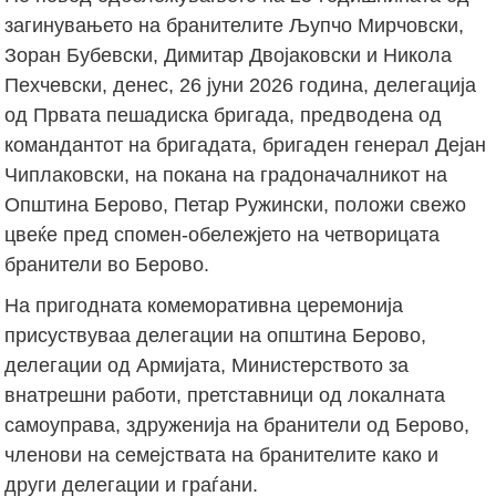
загинувањето на бранителите Љупчо Мирчовски,
Зоран Бубевски, Димитар Двојаковски и Никола
Пехчевски, денес, 26 јуни 2026 година, делегација
од Првата пешадиска бригада, предводена од
командантот на бригадата, бригаден генерал Дејан
Чиплаковски, на покана на градоначалникот на
Општина Берово, Петар Ружински, положи свежо
цвеќе пред спомен-обележјето на четворицата
бранители во Берово.
На пригодната комеморативна церемонија
присуствуваа делегации на општина Берово,
делегации од Армијата, Министерството за
внатрешни работи, претставници од локалната
самоуправа, здруженија на бранители од Берово,
членови на семејствата на бранителите како и
други делегации и граѓани.