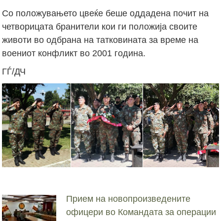
Со положувањето цвеќе беше оддадена почит на
четворицата бранители кои ги положија своите
животи во одбрана на татковината за време на
воениот конфликт во 2001 година.
ГЃ/ДЧ
Прием на новопроизведените
офицери во Командата за операции