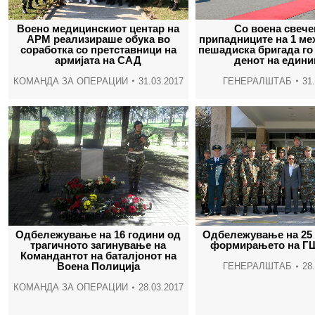
Воено медицинскиот центар на
Со воена свече
АРМ реализираше обука во
припадниците на 1 ме
соработка со претставници на
пешадиска бригада го
армијата на САД
денот на едини
КОМАНДА ЗА ОПЕРАЦИИ
31.03.2017
ГЕНЕРАЛШТАБ
31
Одбележување на 16 години од
Одбележување на 25 
трагичното загинување на
формирањето на Г
Командантот на баталјонот на
Воена Полиција
ГЕНЕРАЛШТАБ
28
КОМАНДА ЗА ОПЕРАЦИИ
28.03.2017