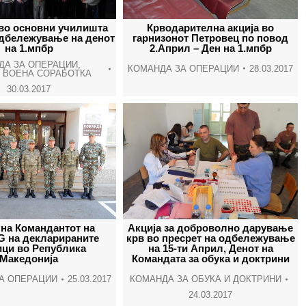
window
window
window
wind
 во основни училишта
Крводарителна акција во
одбележување на денот
гарнизонот Петровец по повод
на 1.мпбр
2.Април – Ден на 1.мпбр
ДА ЗА ОПЕРАЦИИ
,
КОМАНДА ЗА ОПЕРАЦИИ
28.03.2017
 ВОЕНА СОРАБОТКА
30.03.2017
 на Командантот на
Акција за доброволно дарување
 на декларираните
крв во пресрет на одбележување
ици во Република
на 15-ти Април, Денот на
Македонија
Командата за обука и доктрини
А ОПЕРАЦИИ
25.03.2017
КОМАНДА ЗА ОБУКА И ДОКТРИНИ
24.03.2017