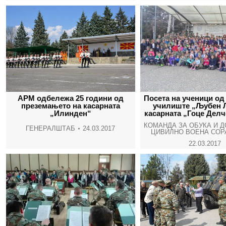
АРМ одбележа 25 години од
Посета на ученици од
преземањето на касарната
училиште „Љубен 
„Илинден“
касарната „Гоце Делч
КОМАНДА ЗА ОБУКА И 
ГЕНЕРАЛШТАБ
24.03.2017
ЦИВИЛНО ВОЕНА СОР
22.03.2017