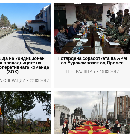
ција на кондиционен
Потврдена соработката на АРМ
а припадниците на
со Еурокомпозит од Прилеп
оперативната команда
(ЗОК)
ГЕНЕРАЛШТАБ
16.03.2017
А ОПЕРАЦИИ
22.03.2017