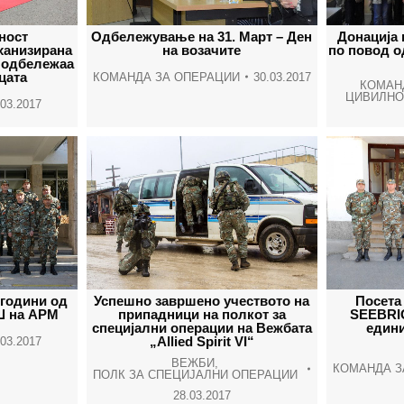
ност
Одбележување на 31. Март – Ден
Донација
ханизирана
на возачите
по повод 
 одбележаа
цата
КОМАНДА ЗА ОПЕРАЦИИ
30.03.2017
КОМАН
ЦИВИЛНО
.03.2017
години од
Успешно завршено учеството на
Посета
Ш на АРМ
припадници на полкот за
SEEBRIG
специјални операции на Вежбата
един
„Allied Spirit VI“
.03.2017
ВЕЖБИ
,
КОМАНДА З
ПОЛК ЗА СПЕЦИЈАЛНИ ОПЕРАЦИИ
28.03.2017