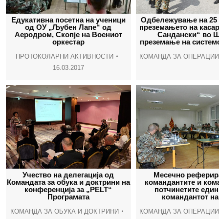
Едукативна посетна на ученици
Одбележување на 25 
од ОУ „Љубен Лапе“ од
преземањето на касар
Аеродром, Скопје на Воениот
Сандански“ во Ш
оркестар
преземање на системо
ПРОТОКОЛАРНИ АКТИВНОСТИ
КОМАНДА ЗА ОПЕРАЦИИ
16.03.2017
Учество на делегација од
Месечно реферир
Командата за обука и доктрини на
командантите и ком
конференција за „PELT“
потчинетите един
Програмата
командантот на
КОМАНДА ЗА ОБУКА И ДОКТРИНИ
КОМАНДА ЗА ОПЕРАЦИИ