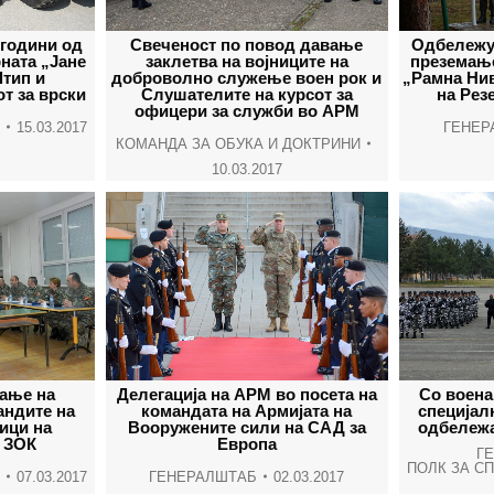
години од
Свеченост по повод давање
Одбележу
ната „Јане
заклетва на војниците на
преземање
тип и
доброволно служење воен рок и
„Рамна Нив
т за врски
Слушателите на курсот за
на Рез
офицери за служби во АРМ
15.03.2017
ГЕНЕР
КОМАНДА ЗА ОБУКА И ДОКТРИНИ
10.03.2017
ање на
Делегација на АРМ во посета на
Со воена
андите на
командата на Армијата на
специјал
ици на
Вооружените сили на САД за
одбележа
 ЗОК
Европа
Г
ПОЛК ЗА С
07.03.2017
ГЕНЕРАЛШТАБ
02.03.2017