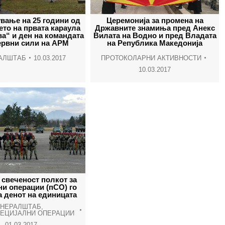
вање на 25 години од
Церемонија за промена на
то на првата караула
Државните знамиња пред Анекс
а“ и ден на командата
Вилата на Водно и пред Владата
ервни сили на АРМ
на Република Македонија
АЛШТАБ
10.03.2017
ПРОТОКОЛАРНИ АКТИВНОСТИ
10.03.2017
 свеченост полкот за
ни операции (пСО) го
 денот на единицата
ЕНЕРАЛШТАБ
,
ПЕЦИЈАЛНИ ОПЕРАЦИИ
01.03.2017