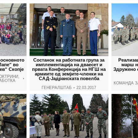
 основното
Состанок на работната група за
Реализа
Лапе“ во
имплементација на дваесет и
марш н
ев“ Скопје
првата Конференција на НГШ на
Здружено 
армиите од земјите-членки на
ДОКТРИНИ
,
САД-Јадранската повелба
АБОТКА
КОМАНДА З
ГЕНЕРАЛШТАБ
22.03.2017