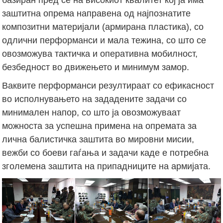
заштитна опрема направена од најпознатите
композитни материјали (армирана пластика), со
одлични перформанси и мала тежина, со што се
овозможува тактичка и оперативна мобилност,
безбедност во движењето и минимум замор.
Ваквите перформанси резултираат со ефикасност
во исполнувањето на зададените задачи со
минимален напор, со што ја овозможуваат
можноста за успешна примена на опремата за
лична балистичка заштита во мировни мисии,
вежби со боеви гаѓања и задачи каде е потребна
зголемена заштита на припадниците на армијата.