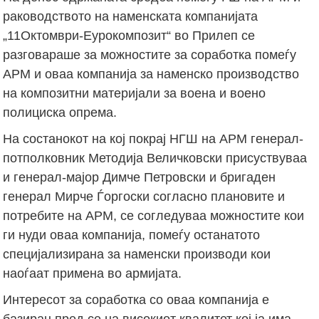
раководството на наменската компанијата
„11Октомври-Еурокомпозит“ во Прилеп се
разговараше за можностите за соработка помеѓу
АРМ и оваа компанија за наменско производство
на композитни материјали за воена и воено
полициска опрема.
На состанокот на кој покрај НГШ на АРМ генерал-
потполковник Методија Величковски присуствуваа
и генерал-мајор Димче Петровски и бригаден
генерал Мирче Ѓоргоски согласно плановите и
потребите на АРМ, се согледуваа можностите кои
ги нуди оваа компанија, помеѓу останатото
специјализирана за наменски производи кои
наоѓаат примена во армијата.
Интересот за соработка со оваа компанија е
базиран пред се на високиот квалитет кој ја има