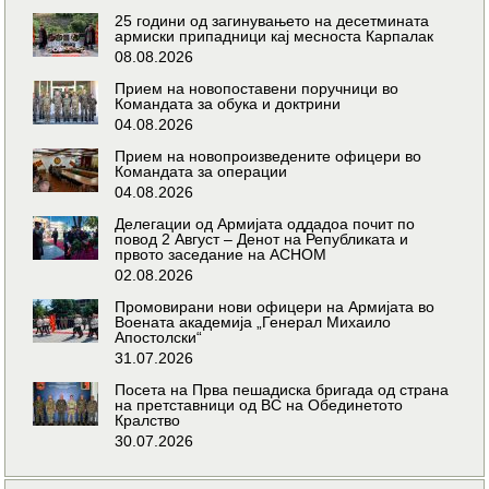
25 години од загинувањето на десетмината
армиски припадници кај месноста Карпалак
08.08.2026
Прием на новопоставени поручници во
Командата за обука и доктрини
04.08.2026
Прием на новопроизведените офицери во
Командата за операции
04.08.2026
Делегации од Армијата оддадоа почит по
повод 2 Август – Денот на Републиката и
првото заседание на АСНОМ
02.08.2026
Промовирани нови офицери на Армијата во
Воената академија „Генерал Михаило
Апостолски“
31.07.2026
Посета на Прва пешадиска бригада од страна
на претставници од ВС на Обединетото
Кралство
30.07.2026