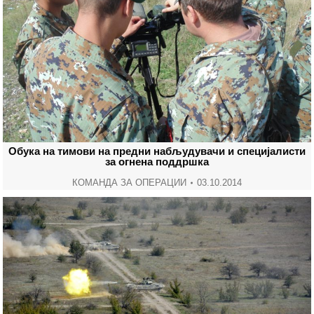
Обука на тимови на предни набљудувачи и специјалисти
за огнена поддршка
КОМАНДА ЗА ОПЕРАЦИИ
03.10.2014