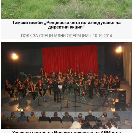
Тимски вежби „Ренџерска чета во изведување на
директни акции“
ПОЛК ЗА СПЕЦИЈАЛНИ ОПЕРАЦИИ
10.10.2014
Успешен настап на Воениот оркестар на АРМ и на