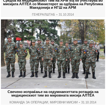
Средба на медицинскиот тим на АРМ кој ќе учествува во
мисијата АЛТЕА со Министерот за одбрана на Република
Македонија и НГШ на АРМ
ГЕНЕРАЛШТАБ
31.10.2014
Свечено испраќање на седумнаесеттата ротација на
медицинскиот тим во мировната мисија АЛТЕА
КОМАНДА ЗА ОПЕРАЦИИ
,
МИРОВНИ МИСИИ
31.10.2014