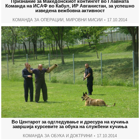
Признание за Македонскиот контингет во Главната
Команда на ИСАФ во Кабул, ИР Авганистан, за успешно
изведена вежбовна активност
КОМАНДА ЗА ОПЕРАЦИИ
,
МИРОВНИ МИСИИ
17.10.2014
Во Центарот за одгледување и дресура на кучиња
завршија курсeвите за обука на службени кучиња
КОМАНДА ЗА ОБУКА И ДОКТРИНИ
17.10.2014