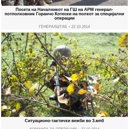
Посета на Началникот на ГШ на АРМ генерал-
потполковник Горанчо Котески на полкот за специјални
операции
ГЕНЕРАЛШТАБ
22.10.2014
Ситуационо-тактички вежби во 3.мпб