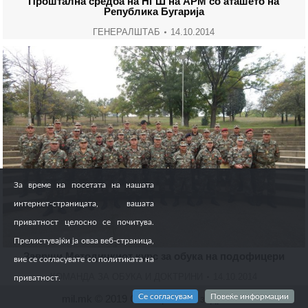
Проштална средба на НГШ на АРМ со аташето на
Република Бугарија
ГЕНЕРАЛШТАБ
14.10.2014
За време на посетата на нашата
интернет-страницата, вашата
приватност целосно се почитува.
Прелистувајќи ја оваа веб-страница,
Заврши Методичкиот курс за обука на подофицери
вие се согласувате со политиката на
КОМАНДА ЗА ОБУКА И ДОКТРИНИ
14.10.2014
приватност.
Се согласувам
Повеќе информации
mil.mk © 2019 Сите права се задржани