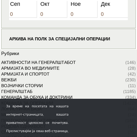
Сеп
Окт
Ное
Дек
0
0
0
0
АРХИВА НА ПОЛК ЗА СПЕЦИЈАЛНИ ОПЕРАЦИИ
Рубрики
АКТИВНОСТИ НА ГЕНЕРАЛШТАБОТ
(146)
АРМИЈАТА ВО МЕДИУМИТЕ
(28)
АРМИЈАТА И СПОРТОТ
(42)
ВЕЖБИ
(230)
ВОЈНИЧКИ СТОРИИ
(11)
ГЕНЕРАЛШТАБ
(1185)
КОМАНДА ЗА ОБУКА И ДОКТРИНИ
(334)
КОМАНДА ЗА ОПЕРАЦИИ
(1422)
За време на посетата на нашата
ЛОГИСТИЧКА БАЗА
(64)
МИРОВНИ МИСИИ
(24)
интернет-страницата, вашата
ПРОТОКОЛАРНИ АКТИВНОСТИ
(185)
приватност целосно се почитува.
РОДОВА ЕДНАКВОСТ
(12)
Прелистувајќи ја оваа веб-страница,
СПЕЦИЈАЛНИ СИЛИ
(35)