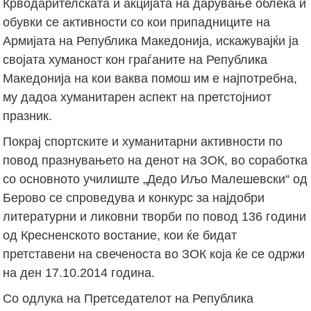
Крводарителската и акцијата на дарување облека и
обувки се активности со кои припадниците на
Армијата на Република Македонија, искажувајќи ја
својата хуманост кон граѓаните на Република
Македонија на кои ваква помош им е најпотребна,
му дадоа хуманитарен аспект на претстојниот
празник.
Покрај спортските и хуманитарни активности по
повод празнувањето на денот на ЗОК, во соработка
со основното училиште „Дедо Иљо Малешевски“ од
Берово се спроведува и конкурс за најдобри
литературни и ликовни творби по повод 136 години
од Кресненското востание, кои ќе бидат
претставени на свеченоста во ЗОК која ќе се одржи
на ден 17.10.2014 година.
Со одлука на Претседателот на Република