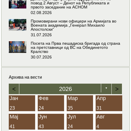
повод 2 Август – Денот на Републиката и
првото заседание на АСНОМ
02.08.2026
Промовирани нови офицери на Армијата во
Воената академија „Генерал Михаило
Апостолски“
31.07.2026
Посета на Прва пешадиска бригада од страна
на претставници од ВС на Обединетото
Кралство
30.07.2026
Архива на вести
<
2026
>
▼
Јан
Фев
Мар
Апр
23
24
35
31
Мај
Јун
Јул
Авг
41
43
24
4