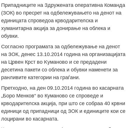
Припадниците на Здружената оперативна Команда
(ЗОК) во пресрет на одбележувањето на денот на
единицата спроведоа крводарителска и
хуманитарна акција за донирање на облека и
обувки.
Согласно програмата за одбележување на денот
на ЗОК, денес 13.10.2014 година на организацијата
на Црвен Крст во Kуманово и се предадени
десетина пакети со облека и обувки наменети за
ранливите категории на граѓани.
Претходно, на ден 09.10.2014 година во касарната
„Боро Менков“ во Куманово се спроведе и
крводарителска акција, при што се собраа 40 крвни
единици од припадници од ЗОК и единиците кои се
лоцирани во касарната.