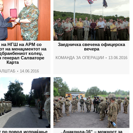
 на НГШ на АРМ со
Заедничка свечена офицерска
от на менаџментот на
вечера
бранбениот колеџ,
н генерал Салваторе
КОМАНДА ЗА ОПЕРАЦИИ
13.06.2016
Карта
АЛШТАБ
14.06.2016
т по повод испраќање
„Анаконда-16“ – можност за