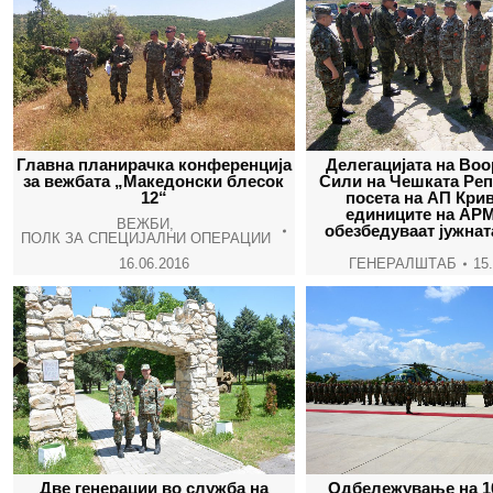
Главна планирачка конференција
Делегацијата на Во
за вежбата „Македонски блесок
Сили на Чешката Реп
12“
посета на АП Кри
единиците на АРМ
ВЕЖБИ
,
обезбедуваат јужнат
ПОЛК ЗА СПЕЦИЈАЛНИ ОПЕРАЦИИ
16.06.2016
ГЕНЕРАЛШТАБ
15
Две генерации во служба на
Одбележување на 10