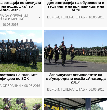
та ротација во мисијата
демонстрација на обученоста и
чна поддршка“ во
вештините на припадниците на
Авганистан
АРМ
ДА ЗА ОПЕРАЦИИ
,
ВЕЖБИ
,
ГЕНЕРАЛШТАБ
10.06.2016
РОВНИ МИСИИ
10.06.2016
состанок на главните
Започнуваат активностите на
офицери во ЗОК
меѓународната вежба „Анаконда
2016“
А ОПЕРАЦИИ
08.06.2016
ВЕЖБИ
,
ГЕНЕРАЛШТАБ
06.06.2016