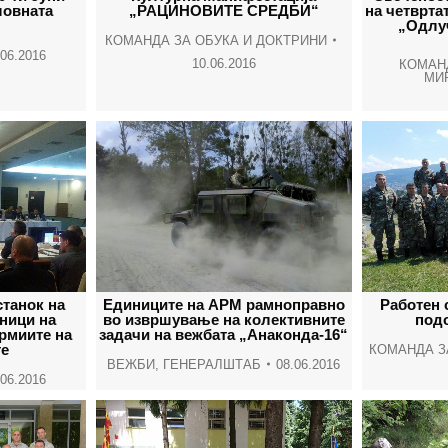
ловната
„РАЦИНОВИТЕ СРЕДБИ“
на четврта
„Одлу
КОМАНДА ЗА ОБУКА И ДОКТРИНИ
.06.2016
10.06.2016
КОМАН
МИ
танок на
Единиците на АРМ рамноправно
Работен 
ници на
во извршување на колективните
под
рмиите на
задачи на вежбата „Анаконда-16“
те
КОМАНДА З
ВЕЖБИ
,
ГЕНЕРАЛШТАБ
08.06.2016
.06.2016