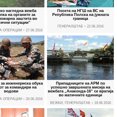
window
window
window
wind
ко нагледна вежба
Посета на НГШ на ВС на
пка на органите за
Република Полска на јужната
пожарна заштита во
граница
лични ситуации“
ГЕНЕРАЛШТАБ
22.06.2016
А ОПЕРАЦИИ
27.06.2016
за инженериска обука
Припадниците на АРМ по
от за командири на
успешно завршената мисија на
водови
вежбата „Анаконда-16“ се вратија
во матичните единици
А ОПЕРАЦИИ
20.06.2016
ВЕЖБИ
,
ГЕНЕРАЛШТАБ
19.06.2016