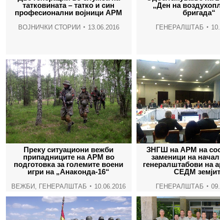
татковината – татко и син
„Ден на воздухоп
професионални војници АРМ
бригада“
ВОЈНИЧКИ СТОРИИ
13.06.2016
ГЕНЕРАЛШТАБ
10
Преку ситуациони вежби
ЗНГШ на АРМ на сос
припадниците на АРМ во
заменици на начал
подготовка за големите воени
генералштабови на а
игри на „Анаконда-16“
СЕДМ земји
ВЕЖБИ
,
ГЕНЕРАЛШТАБ
10.06.2016
ГЕНЕРАЛШТАБ
09