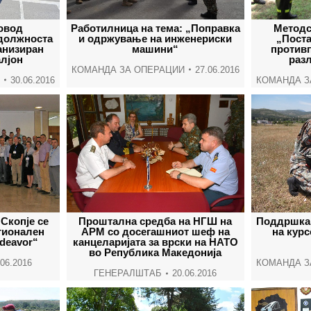
овод
Работилница на тема: „Поправка
Методс
должноста
и одржување на инженериски
„Поста
анизиран
машини“
против
лјон
раз
КОМАНДА ЗА ОПЕРАЦИИ
27.06.2016
30.06.2016
КОМАНДА З
Скопје се
Проштална средба на НГШ на
Поддршка 
гионален
АРМ со досегашниот шеф на
на курс
deavor“
канцеларијата за врски на НАТО
во Република Македонија
.06.2016
КОМАНДА З
ГЕНЕРАЛШТАБ
20.06.2016