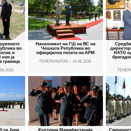
оружените
Началникот на ГШ на ВС на
Средба
ублика во
Чешката Република во
директор
волак и
официјална посета на АРМ
НАТО од
 кои ја
бригаде
а граница
ГЕНЕРАЛШТАБ
14.06.2016
.06.2016
ГЕНЕР
-ти Јуни
Културна Манифестација
Свеченос