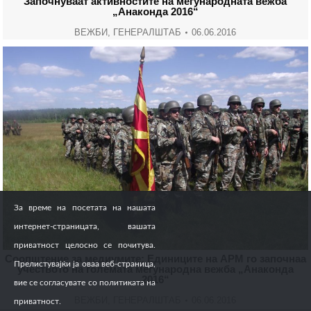
Започнуваат активностите на меѓународната вежба
„Анаконда 2016“
ВЕЖБИ
,
ГЕНЕРАЛШТАБ
06.06.2016
За време на посетата на нашата
интернет-страницата, вашата
приватност целосно се почитува.
Соопштение за медиумите: Единиците на АРМ го започнаа
Прелистувајќи ја оваа веб-страница,
учеството на големата меѓународна вежба „Анаконда
2016“
вие се согласувате со политиката на
ВЕЖБИ
,
ГЕНЕРАЛШТАБ
06.06.2016
приватност.