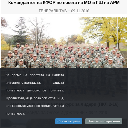
Командантот на КФОР во посета на МО и ГШ на АРМ
ГЕНЕРАЛШТАБ
09.11.2016
За време на посетата на нашата
интернет-страницата, вашата
приватност целосно се почитува.
Прелистувајќи ја оваа веб-страница,
Реализација на Примарен курс за лидери (ПКЛ 2-16)
вие се согласувате со политиката на
КОМАНДА ЗА ОБУКА И ДОКТРИНИ
08.11.2016
приватност.
Се согласувам
Повеќе информации