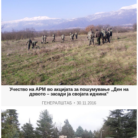
Учество на АРМ во акцијата за пошумување „Ден на
дрвото – засади ја својата иднина“
ГЕНЕРАЛШТАБ
30.11.2016