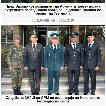
Пред Врховниот командант на Армијата презентирана
актуелната безбедносна состојба на јужната граница во
реонот на Гевгелија
ГЕНЕРАЛШТАБ
08.12.2016
Средба на ЗНГШ на АРМ со делегација од Косовските
безбедносни сили