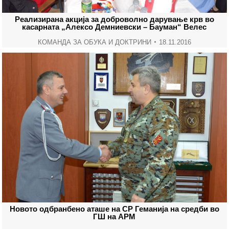
Реализирана акција за доброволно дарување крв во
касарната „Алексо Демниевски – Бауман“ Велес
КОМАНДА ЗА ОБУКА И ДОКТРИНИ
18.11.2016
Новото одбранбено аташе на СР Геманија на средби во
ГШ на АРМ