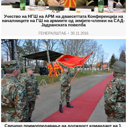
Учество на НГШ на АРМ на дваесеттата Конференција на
началниците на ГШ на армиите од земјите-членки на САД-
Јадранската повелба
ГЕНЕРАЛШТАБ
30.11.2016
Свечено примопредавање на должност командант на 1.