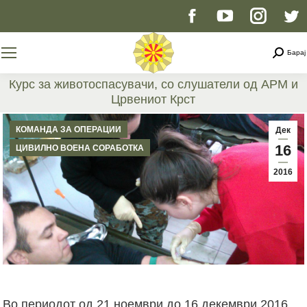
Facebook
YouTube
Instag
T
page
page
page
p
Searc
Барај
opens
opens
opens
o
Курс за животоспасувачи, со слушатели од АРМ и
Црвениот Крст
in
in
in
i
You are here:
КОМАНДА ЗА ОПЕРАЦИИ
Дек
new
new
new
n
16
ЦИВИЛНО ВОЕНА СОРАБОТКА
2016
window
window
windo
w
Во периодот од 21 ноември до 16 декември 2016