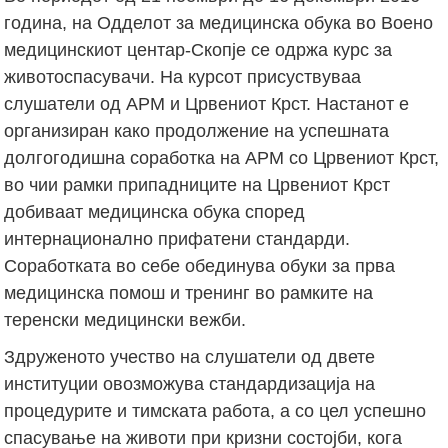
година, на Одделот за медицинска обука во Воено
медицинскиот центар-Скопје се одржа курс за
животоспасувачи. На курсот присуствуваа
слушатели од АРМ и Црвениот Крст. Настанот е
организиран како продолжение на успешната
долгогодишна соработка на АРМ со Црвениот Крст,
во чии рамки припадниците на Црвениот Крст
добиваат медицинска обука според
интернационално прифатени стандарди.
Соработката во себе обединува обуки за прва
медицинска помош и тренинг во рамките на
теренски медицински вежби.
Здруженото учество на слушатели од двете
институции овозможува стандардизација на
процедурите и тимската работа, а со цел успешно
спасување на животи при кризни состојби, кога