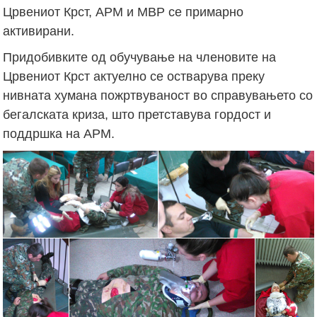
Црвениот Крст, АРМ и МВР се примарно
активирани.
Придобивките од обучување на членовите на
Црвениот Крст актуелно се остварува преку
нивната хумана пожртвуваност во справувањето со
бегалската криза, што претставува гордост и
поддршка на АРМ.