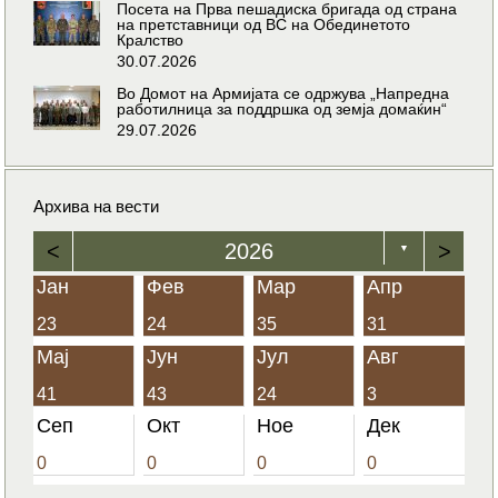
Посета на Прва пешадиска бригада од страна
на претставници од ВС на Обединетото
Кралство
30.07.2026
Во Домот на Армијата се одржува „Напредна
работилница за поддршка од земја домаќин“
29.07.2026
Архива на вести
<
2026
>
▼
Јан
Фев
Мар
Апр
23
24
35
31
Мај
Јун
Јул
Авг
41
43
24
3
Сеп
Окт
Ное
Дек
0
0
0
0