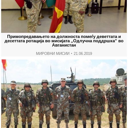
Примопредавањето на должноста помеѓу деветтата и
десеттата ротација во мисијата „Одлучна поддршка“ во
Авганистан
МИРОВНИ МИСИИ
21.06.2019