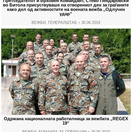
Претседателот и Врховен Командант, Стево Пендаровски
во Битола присуствуваше на отворениот ден за граѓаните
како дел од активностите на воената вежба „Одлучен
удар“
ВЕЖБИ
,
ГЕНЕРАЛШТАБ
30.06.2019
Одржана националната работилница за вежбата „REGEX
19“
ВЕЖБИ
,
КОМАНДА ЗА ОПЕРАЦИИ
28.06.2019