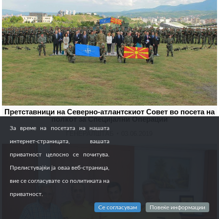
Претставници на Северно-атлантскиот Совет во посета на
полкот за Специјални Операции
За време на посетата на нашата
ГЕНЕРАЛШТАБ
03.06.2019
интернет-страницата, вашата
приватност целосно се почитува.
Прелистувајќи ја оваа веб-страница,
вие се согласувате со политиката на
приватност.
Се согласувам
Повеќе информации