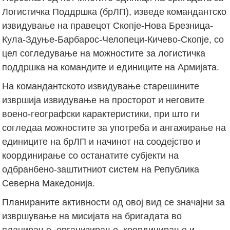
Логистичка Поддршка (брЛП), изведе командантско
извидување на правецот Скопје-Нова Брезница-
Кула-Здуње-Барбарос-Челопеци-Кичево-Скопје, со
цел согледување на можностите за логистичка
поддршка на командите и единиците на Армијата.
На командантското извидување старешините
извршија извидување на просторот и неговите
воено-географски карактеристики, при што ги
согледаа можностите за употреба и ангажирање на
единиците на брЛП и начинот на соодејство и
координирање со останатите субјекти на
одбранбено-заштитниот систем на Република
Северна Македонија.
Планираните активности од овој вид се значајни за
извршување на мисијата на бригадата во
планирање, организирање, координирање и