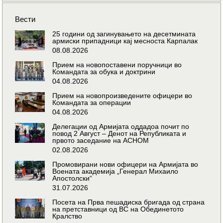
Вести
25 години од загинувањето на десетмината
армиски припадници кај месноста Карпалак
08.08.2026
Прием на новопоставени поручници во
Командата за обука и доктрини
04.08.2026
Прием на новопроизведените офицери во
Командата за операции
04.08.2026
Делегации од Армијата оддадоа почит по
повод 2 Август – Денот на Републиката и
првото заседание на АСНОМ
02.08.2026
Промовирани нови офицери на Армијата во
Воената академија „Генерал Михаило
Апостолски“
31.07.2026
Посета на Прва пешадиска бригада од страна
на претставници од ВС на Обединетото
Кралство