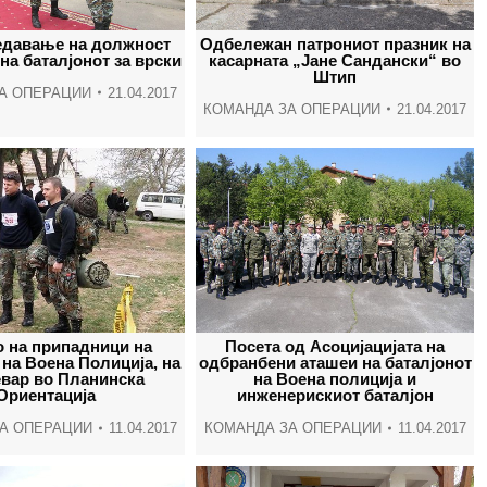
window
window
window
wind
давање на должност
Одбележан патрониот празник на
на баталјонот за врски
касарната „Јане Сандански“ во
Штип
А ОПЕРАЦИИ
21.04.2017
КОМАНДА ЗА ОПЕРАЦИИ
21.04.2017
о на припадници на
Посета од Асоцијацијата на
 на Воена Полиција, на
одбранбени аташеи на баталјонот
евар во Планинска
на Воена полиција и
Ориентација
инженерискиот баталјон
А ОПЕРАЦИИ
11.04.2017
КОМАНДА ЗА ОПЕРАЦИИ
11.04.2017