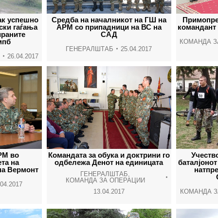
ак успешно
Средба на началникот на ГШ на
Примопре
ски гаѓања
АРМ со припадници на ВС на
командант 
ираните
САД
мпб
КОМАНДА З
ГЕНЕРАЛШТАБ
25.04.2017
26.04.2017
РМ во
Командата за обука и доктрини го
Учеств
та на
одбележа Денот на единицата
баталјонот
на Вермонт
натпр
ГЕНЕРАЛШТАБ
,
КОМАНДА ЗА ОПЕРАЦИИ
.04.2017
13.04.2017
КОМАНДА З