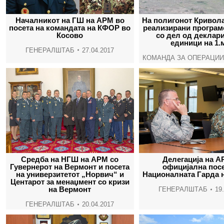
Началникот на ГШ на АРМ во
На полигонот Кривол
посета на командата на КФОР во
реализирани програм
Косово
со дел од деклар
единици на 1.
ГЕНЕРАЛШТАБ
27.04.2017
КОМАНДА ЗА ОПЕРАЦИИ
Средба на НГШ на АРМ со
Делегација на А
Гувернерот на Вермонт и посета
официјална посе
на универзитетот „Норвич“ и
Националната Гарда 
Центарот за менаџмент со кризи
на Вермонт
ГЕНЕРАЛШТАБ
19
ГЕНЕРАЛШТАБ
20.04.2017