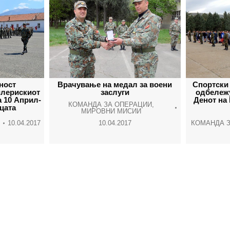
ност
Врачување на медал за воени
Спортски
илерискиот
заслуги
одбележу
а 10 Април-
Денот на 
КОМАНДА ЗА ОПЕРАЦИИ
,
цата
МИРОВНИ МИСИИ
10.04.2017
10.04.2017
КОМАНДА З