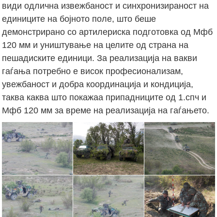
види одлична извежбаност и синхронизираност на
единиците на бојното поле, што беше
демонстрирано со артилериска подготовка од Мфб
120 мм и уништување на целите од страна на
пешадиските единици. За реализација на вакви
гаѓања потребно е висок професионализам,
увежбаност и добра координација и кондиција,
таква каква што покажаа припадниците од 1.спч и
Мфб 120 мм за време на реализација на гаѓањето.