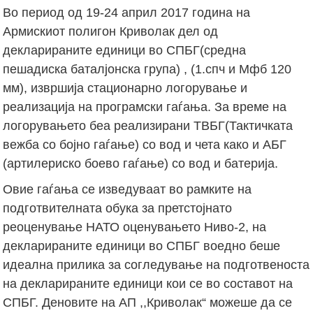
Во период од 19-24 април 2017 година на
Армискиот полигон Криволак дел од
декларираните единици во СПБГ(средна
пешадиска баталјонска група) , (1.спч и Мфб 120
мм), извршија стационарно логорување и
реализација на програмски гаѓања. За време на
логорувањето беа реализирани ТВБГ(Тактичката
вежба со бојно гаѓање) со вод и чета како и АБГ
(артилериско боево гаѓање) со вод и батерија.
Овие гаѓања се изведуваат во рамките на
подготвителната обука за претстојнато
реоценување НАТО оценувањето Ниво-2, на
декларираните единици во СПБГ воедно беше
идеална прилика за согледување на подготвеноста
на декларираните единици кои се во составот на
СПБГ. Деновите на АП ,,Криволак“ можеше да се