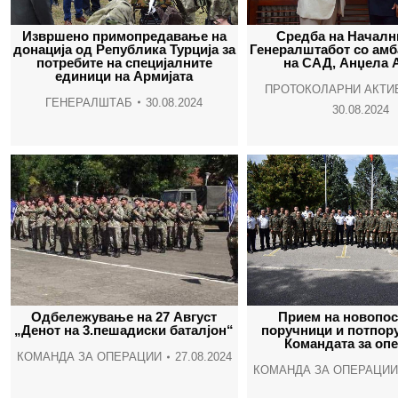
Извршено примопредавање на
Средба на Началн
донација од Република Турција за
Генералштабот со амб
потребите на специјалните
на САД, Анџела 
единици на Армијата
ПРОТОКОЛАРНИ АКТИ
ГЕНЕРАЛШТАБ
30.08.2024
30.08.2024
Одбележување на 27 Август
Прием на новопос
„Денот на 3.пешадиски баталјон“
поручници и потпор
Командата за оп
КОМАНДА ЗА ОПЕРАЦИИ
27.08.2024
КОМАНДА ЗА ОПЕРАЦИИ