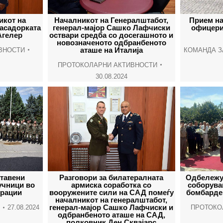
икот на
Началникот на Генералштабот,
Прием на
асадорката
генерал-мајор Сашко Лафчиски
офицери
Агелер
оствари средба со досегашното и
новозначеното одбранбеното
аташе на Италија
ВНОСТИ
КОМАНДА З
ПРОТОКОЛАРНИ АКТИВНОСТИ
30.08.2024
тавени
Разговори за билатералната
Одбележу
учници во
армиска соработка со
соборува
ерации
вооружените сили на САД помеѓу
бомбарде
началникот на генералштабот,
генерал-мајор Сашко Лафчиски и
27.08.2024
ПРОТОКО
одбранбеното аташе на САД,
полковник Ден Сквајарс