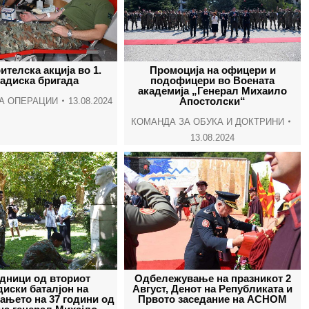
телска акција во 1.
Промоција на офицери и
адиска бригада
подофицери во Воената
академија „Генерал Михаило
Апостолски“
А ОПЕРАЦИИ
13.08.2024
КОМАНДА ЗА ОБУКА И ДОКТРИНИ
13.08.2024
дници од вториот
Одбележување на празникот 2
иски баталјон на
Август, Денот на Републиката и
ањето на 37 години од
Првото заседание на АСНОМ