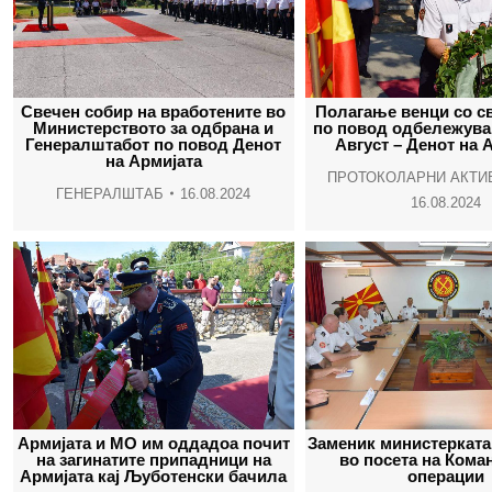
Свечен собир на вработените во
Полагање венци со с
Министерството за одбрана и
по повод одбележува
Генералштабот по повод Денот
Август – Денот на 
на Армијата
ПРОТОКОЛАРНИ АКТИ
ГЕНЕРАЛШТАБ
16.08.2024
16.08.2024
Армијата и МО им оддадоа почит
Заменик министерката
на загинатите припадници на
во посета на Кома
Армијата кај Љуботенски бачила
операции