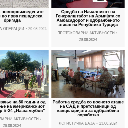
window
window
window
wind
 новопроизведените
Средба на Началникот на
 во прва пешадиска
Генералштабот на Армијата со
бригада
Амбасадорот и одбранбеното
аташе на Република Турција
А ОПЕРАЦИИ
29.08.2024
ПРОТОКОЛАРНИ АКТИВНОСТИ
29.08.2024
вање на 80 години од
Работна средба со военото аташе
ње на американскиот
на САД и претставници од
р Б-24 „Наша љубов“
канцеларијата за одбранбена
соработка
ЛАРНИ АКТИВНОСТИ
ЛОГИСТИЧКА БАЗА
23.08.2024
26.08.2024