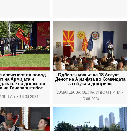
а свеченост по повод
Одбележување на 18 Август –
т на Армијата и
Денот на Армијата во Командата
давање на должност
за обука и доктрини
к на Генералштабот
КОМАНДА ЗА ОБУКА И ДОКТРИНИ
АЛШТАБ
18.08.2024
16.08.2024