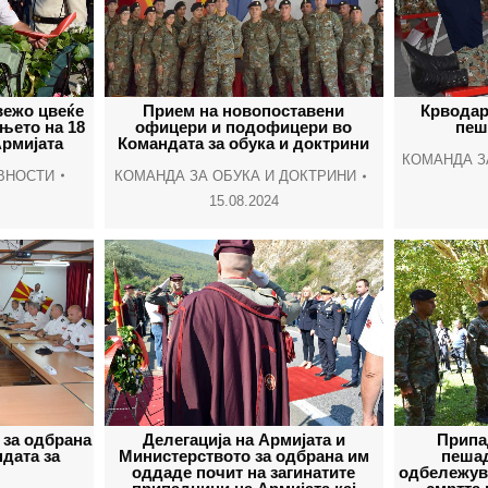
вежо цвеќе
Крводари
Прием на новопоставени
њето на 18
пеш
офицери и подофицери во
Армијата
Командата за обука и доктрини
КОМАНДА З
ВНОСТИ
КОМАНДА ЗА ОБУКА И ДОКТРИНИ
15.08.2024
 за одбрана
Делегациja на Армијата и
Припа
ндата за
Министерството за одбрана им
пешад
оддаде почит на загинатите
одбележув