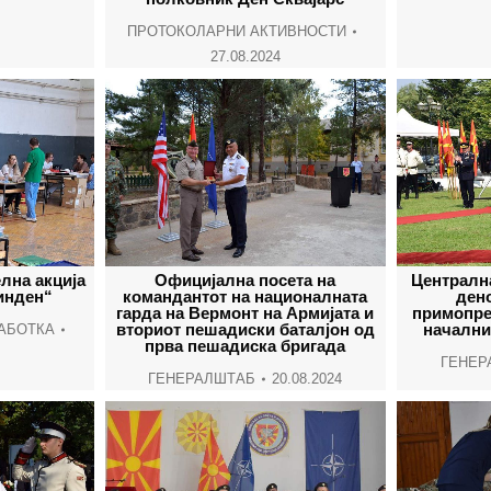
ПРОТОКОЛАРНИ АКТИВНОСТИ
27.08.2024
лна акција
Официјална посета на
Централн
инден“
командантот на националната
дено
гарда на Вермонт на Армијата и
примопре
вториот пешадиски баталјон од
начални
АБОТКА
прва пешадиска бригада
ГЕНЕР
ГЕНЕРАЛШТАБ
20.08.2024