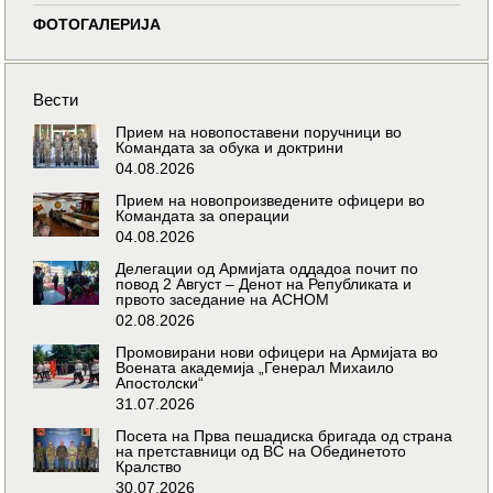
ФОТОГАЛЕРИЈА
Вести
Прием на новопоставени поручници во
Командата за обука и доктрини
04.08.2026
Прием на новопроизведените офицери во
Командата за операции
04.08.2026
Делегации од Армијата оддадоа почит по
повод 2 Август – Денот на Републиката и
првото заседание на АСНОМ
02.08.2026
Промовирани нови офицери на Армијата во
Воената академија „Генерал Михаило
Апостолски“
31.07.2026
Посета на Прва пешадиска бригада од страна
на претставници од ВС на Обединетото
Кралство
30.07.2026