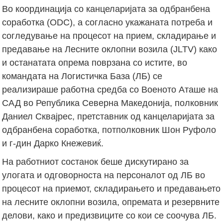
Во координација со канцеларијата за одбранбена
соработка (ODC), а согласно укажаната потреба и
согледување на процесот на прием, складирање и
предавање на Лесните оклопни возила (JLTV) како
и останатата опрема поврзана со истите, во
командата на Логистичка База (ЛБ) се
реализираше работна средба со Военото Аташе на
САД во Република Северна Македонија, полковник
Даниел Сквајрес, претставник од канцеларијата за
одбранбена соработка, потполковник Шон Руфоло
и г-дин Дарко Кнежевиќ.
На работниот состанок беше дискутирано за
улогата и одговорноста на персоналот од ЛБ во
процесот на приемот, складирањето и предавањето
на лесните оклопни возила, опремата и резервните
делови, како и предизвиците со кои се соочува ЛБ.