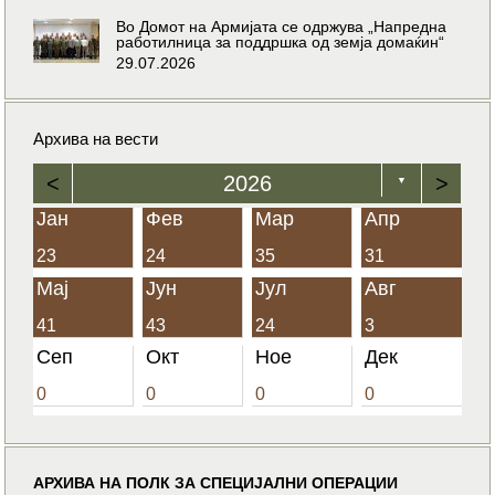
Во Домот на Армијата се одржува „Напредна
работилница за поддршка од земја домаќин“
29.07.2026
Архива на вести
<
2026
>
▼
Јан
Фев
Мар
Апр
23
24
35
31
Мај
Јун
Јул
Авг
41
43
24
3
Сеп
Окт
Ное
Дек
0
0
0
0
АРХИВА НА ПОЛК ЗА СПЕЦИЈАЛНИ ОПЕРАЦИИ