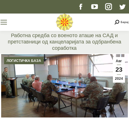
Facebook
YouTube
Instag
T
page
page
page
p
Searc
Барај
opens
opens
opens
o
Работна средба со военото аташе на САД и
претставници од канцеларијата за одбранбена
in
in
in
i
соработка
You are here:
new
new
new
n
ЛОГИСТИЧКА БАЗА
Авг
23
window
window
windo
w
2024