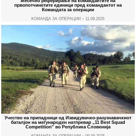
Месечно реферирање на командантите на
првопотчинетите единици пред командантот на
Командата за операции
КОМАНДА ЗА ОПЕРАЦИИ
11.09.2025
Учество на припадници од Извидувачко-разузнавачкиот
баталјон на меѓународен натпревар „11 Best Squad
Competition“ во Република Словенија
КОМАНДА ЗА ОПЕРАЦИИ
09.09.2025