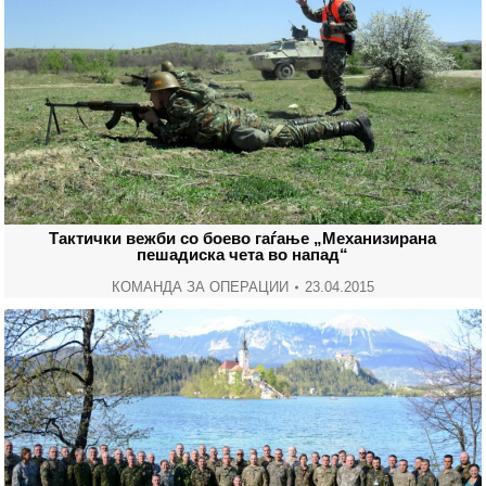
Тактички вежби со боево гаѓање „Механизирана
пешадиска чета во напад“
КОМАНДА ЗА ОПЕРАЦИИ
23.04.2015