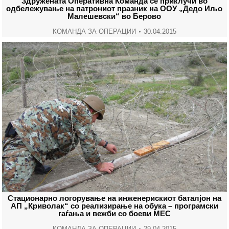
Здружената Оперативна Команда се приклучи во
одбележување на патрониот празник на ООУ „Дедо Иљо
Малешевски“ во Берово
КОМАНДА ЗА ОПЕРАЦИИ
30.04.2015
Стационарно логорување на инженерискиот баталјон на
АП „Криволак“ со реализирање на обука – програмски
гаѓања и вежби со боеви МЕС
КОМАНДА ЗА ОПЕРАЦИИ
29.04.2015