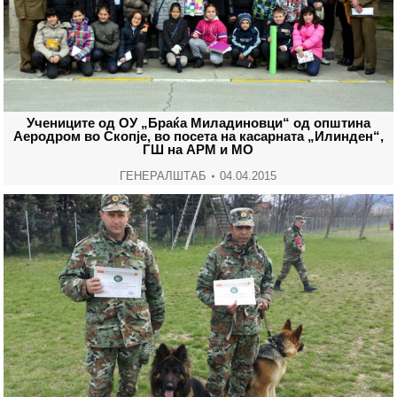
Учениците од ОУ „Браќа Миладиновци“ од општина
Аеродром во Скопје, во посета на касарната „Илинден“,
ГШ на АРМ и МО
ГЕНЕРАЛШТАБ
04.04.2015