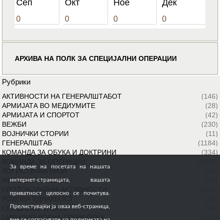
Сеп
Окт
Ное
Дек
0
0
0
0
АРХИВА НА ПОЛК ЗА СПЕЦИЈАЛНИ ОПЕРАЦИИ
Рубрики
АКТИВНОСТИ НА ГЕНЕРАЛШТАБОТ
(146)
АРМИЈАТА ВО МЕДИУМИТЕ
(28)
АРМИЈАТА И СПОРТОТ
(42)
ВЕЖБИ
(230)
ВОЈНИЧКИ СТОРИИ
(11)
ГЕНЕРАЛШТАБ
(1184)
КОМАНДА ЗА ОБУКА И ДОКТРИНИ
(334)
КОМАНДА ЗА ОПЕРАЦИИ
(1422)
За време на посетата на нашата
ЛОГИСТИЧКА БАЗА
(64)
МИРОВНИ МИСИИ
(24)
интернет-страницата, вашата
ПРОТОКОЛАРНИ АКТИВНОСТИ
(185)
приватност целосно се почитува.
РОДОВА ЕДНАКВОСТ
(12)
Прелистувајќи ја оваа веб-страница,
СПЕЦИЈАЛНИ СИЛИ
(35)
ЦИВИЛНО ВОЕНА СОРАБОТКА
(113)
вие се согласувате со политиката на