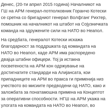
Денес, (20-ти април 2015 година) Началникот на
ГШ на АРМ генерал-потполковник Горанчо Котески
се сретна со бригадниот генерал Волфганг Рихтер,
помошник на началникот на штабот на Сојузничката
команда на здружените сили на НАТО во Неапол.
На средбата, генералот Котески искажа
благодарност за поддршката од командата на
НАТО во Неапол, каде АРМ има распоредено
двајца штабни офицери. Тој ја истакна
посветеноста на АРМ кон одржување на
достигнатите стандарди на Алијансата, кои
припадниците на АРМ во пракса ги применија низ
учеството во мисиите предводени од НАТО, како и
заложбата за понатамошна примена на Концептот
за оперативни способности. НГШ на АРМ укажа на
улогата на командата на НАТО во Неапол, во