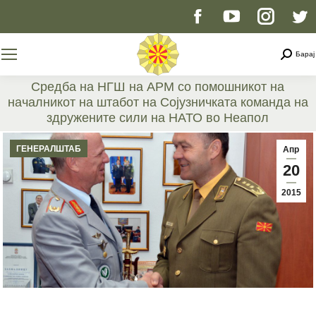
Facebook
YouTube
Instag
T
page
page
page
p
Searc
Барај
opens
opens
opens
o
Средба на НГШ на АРМ со помошникот на
началникот на штабот на Сојузничката команда на
in
in
in
i
здружените сили на НАТО во Неапол
You are here:
new
new
new
n
ГЕНЕРАЛШТАБ
Апр
20
window
window
windo
w
2015