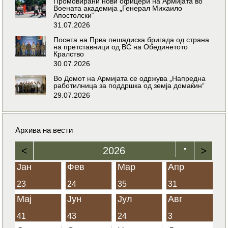
Промовирани нови офицери на Армијата во
Воената академија „Генерал Михаило
Апостолски“
31.07.2026
Посета на Прва пешадиска бригада од страна
на претставници од ВС на Обединетото
Кралство
30.07.2026
Во Домот на Армијата се одржува „Напредна
работилница за поддршка од земја домаќин“
29.07.2026
Архива на вести
<
2026
>
▼
Јан
Фев
Мар
Апр
23
24
35
31
Мај
Јун
Јул
Авг
41
43
24
3