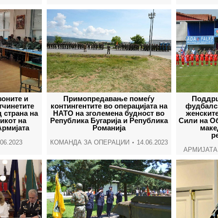
зоните и
Примопредавање помеѓу
Поддрш
тчинетите
контингентите во операцијата на
фудбалс
 страна на
НАТО на зголемена будност во
женскит
икот на
Република Бугарија и Република
Сили на О
Армијата
Романија
маке
р
.06.2023
КОМАНДА ЗА ОПЕРАЦИИ
14.06.2023
АРМИЈАТА