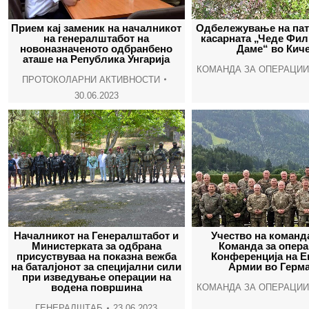
Прием кај заменик на началникот
Одбележување на пат
на генералштабот на
касарната „Чеде Фил
новоназначеното одбранбено
Даме“ во Кич
аташе на Република Унгарија
КОМАНДА ЗА ОПЕРАЦИИ
ПРОТОКОЛАРНИ АКТИВНОСТИ
30.06.2023
Началникот на Генералштабот и
Учество на команд
Министерката за одбрана
Команда за опера
присуствуваа на показна вежба
Конференција на Е
на баталјонот за специјални сили
Армии во Герма
при изведување операции на
водена површина
КОМАНДА ЗА ОПЕРАЦИИ
ГЕНЕРАЛШТАБ
23.06.2023