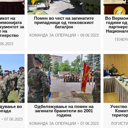
икот на
Помен во чест на загинатите
Во Вермон
ремонијата
припадници од тенковскиот
години од
кументот за
баталјон
партнерс
 на
Националн
тнерство
КОМАНДА ЗА ОПЕРАЦИИ
09.06.2023
ГЕНЕР
.06.2023
идување во
Одбележување на помен на
Учество
игада
загинати бранители во 2001
Комит
година
терито
07.06.2023
КОМАНДА ЗА ОПЕРАЦИИ
07.06.2023
ЛОГИСТИ