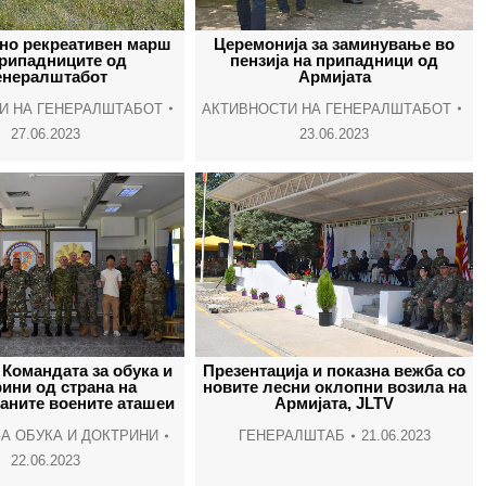
window
window
window
wind
но рекреативен марш
Церемонија за заминување во
припадниците од
пензија на припадници од
енералштабот
Армијата
И НА ГЕНЕРАЛШТАБОТ
АКТИВНОСТИ НА ГЕНЕРАЛШТАБОТ
27.06.2023
23.06.2023
 Командата за обука и
Презентација и показна вежба со
ини од страна на
новите лесни оклопни возила на
аните воените аташеи
Армијата, JLTV
А ОБУКА И ДОКТРИНИ
ГЕНЕРАЛШТАБ
21.06.2023
22.06.2023