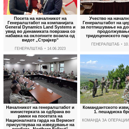
Посета на началникот на
Учество на началн
Генералштабот на компанијата
Генералштабот на це
General Dynamics Land Systems и
за потпишување на до
увид во динамиката поврзана со
продолжување
набавка на оклопните возила од
тридецениското пар
видот „Страјкер“
ГЕНЕРАЛШТАБ
10
ГЕНЕРАЛШТАБ
14.06.2023
Началникот на генералштабот и
Командантското изв
министерката за одбрана во
1. пешадиска бр
рамки на посетата на
Националната гарда на Вермонт
КОМАНДА ЗА ОПЕРАЦИИ
присуствуваа на изведување на
вежбата „Northern Fallout“