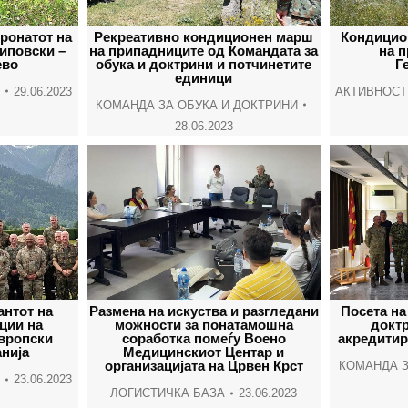
ронатот на
Рекреативно кондиционен марш
Кондицио
иповски –
на припадниците од Командата за
на 
ево
обука и доктрини и потчинетите
Г
единици
29.06.2023
АКТИВНОСТ
КОМАНДА ЗА ОБУКА И ДОКТРИНИ
28.06.2023
антот на
Размена на искуства и разгледани
Посета на
ции на
можности за понатамошна
доктр
вропски
соработка помеѓу Воено
акредитир
нија
Медицинскиот Центар и
организацијата на Црвен Крст
КОМАНДА З
23.06.2023
ЛОГИСТИЧКА БАЗА
23.06.2023