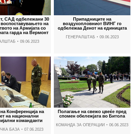
т, САД одбележани 30
Припадниците на
 воспоставувањето на
воздухопловниот ВИНГ го
твото на Армијата со
одбележаа Денот на единицата
ата гарда на Вермонт
ГЕНЕРАЛШТАБ
09.06.2023
АЛШТАБ
09.06.2023
 на Конференција на
Полагање на свежо цвеќе пред
ет на национални
спомен обележјата во Битола
ријални команданти
КОМАНДА ЗА ОПЕРАЦИИ
06.06.2023
ЧКА БАЗА
07.06.2023