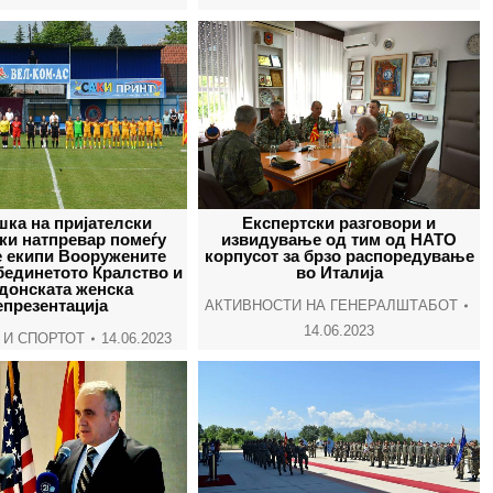
ка на пријателски
Експертски разговори и
ки натпревар помеѓу
извидување од тим од НАТО
е екипи Вооружените
корпусот за брзо распоредување
бединетото Кралство и
во Италија
донската женска
епрезентација
АКТИВНОСТИ НА ГЕНЕРАЛШТАБОТ
14.06.2023
 И СПОРТОТ
14.06.2023