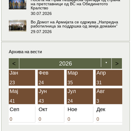
на претставници од ВС на Обединетото
Кралство
30.07.2026
Во Домот на Армијата се одржува „Напредна
работилница за поддршка од земја домаќин“
29.07.2026
Архива на вести
<
2026
>
▼
Јан
Фев
Мар
Апр
23
24
35
31
Мај
Јун
Јул
Авг
41
43
24
3
Сеп
Окт
Ное
Дек
0
0
0
0