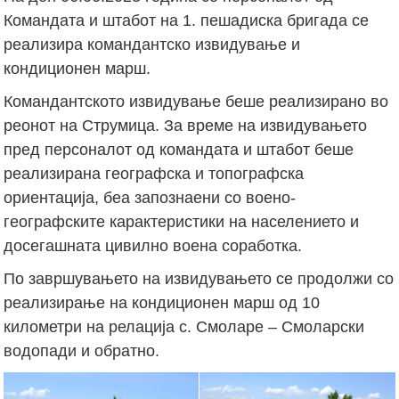
Командата и штабот на 1. пешадиска бригада се
реализира командантско извидување и
кондиционен марш.
Командантското извидување беше реализирано во
реонот на Струмица. За време на извидувањето
пред персоналот од командата и штабот беше
реализирана географска и топографска
ориентација, беа запознаени со воено-
географските карактеристики на населението и
досегашната цивилно воена соработка.
По завршувањето на извидувањето се продолжи со
реализирање на кондиционен марш од 10
километри на релација с. Смоларе – Смоларски
водопади и обратно.