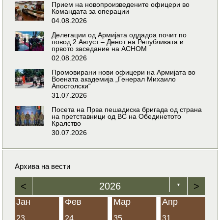
Прием на новопроизведените офицери во
Командата за операции
04.08.2026
Делегации од Армијата оддадоа почит по
повод 2 Август – Денот на Републиката и
првото заседание на АСНОМ
02.08.2026
Промовирани нови офицери на Армијата во
Воената академија „Генерал Михаило
Апостолски“
31.07.2026
Посета на Прва пешадиска бригада од страна
на претставници од ВС на Обединетото
Кралство
30.07.2026
Архива на вести
<
2026
>
▼
Јан
Фев
Мар
Апр
23
24
35
31