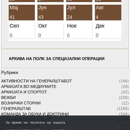
Мај
Јун
Јул
Авг
41
43
24
4
Сеп
Окт
Ное
Дек
0
0
0
0
АРХИВА НА ПОЛК ЗА СПЕЦИЈАЛНИ ОПЕРАЦИИ
Рубрики
АКТИВНОСТИ НА ГЕНЕРАЛШТАБОТ
(146)
АРМИЈАТА ВО МЕДИУМИТЕ
(28)
АРМИЈАТА И СПОРТОТ
(42)
ВЕЖБИ
(230)
ВОЈНИЧКИ СТОРИИ
(11)
ГЕНЕРАЛШТАБ
(1185)
КОМАНДА ЗА ОБУКА И ДОКТРИНИ
(334)
КОМАНДА ЗА ОПЕРАЦИИ
(1422)
За време на посетата на нашата
ЛОГИСТИЧКА БАЗА
(64)