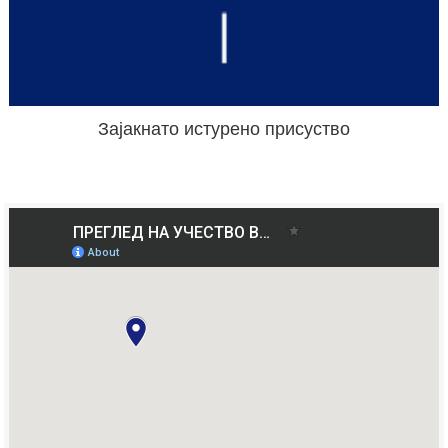
Зајакнато истурено присуство