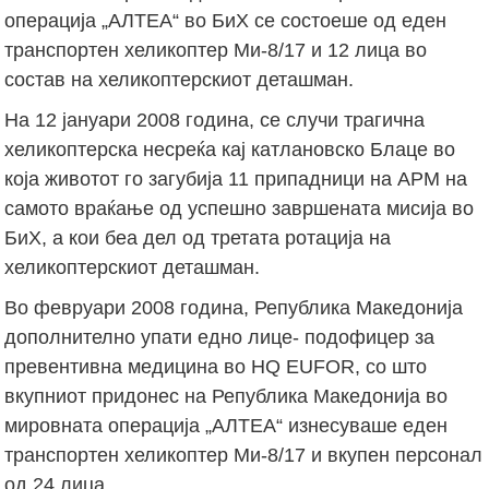
операција „АЛТЕА“ во БиХ се состоеше од еден
транспортен хеликоптер Ми-8/17 и 12 лица во
состав на хеликоптерскиот деташман.
На 12 јануари 2008 година, се случи трагична
хеликоптерска несреќа кај катлановско Блаце во
која животот го загубија 11 припадници на АРМ на
самото враќање од успешно завршената мисија во
БиХ, а кои беа дел од третата ротација на
хеликоптерскиот деташман.
Во февруари 2008 година, Република Македонија
дополнително упати едно лице- подофицер за
превентивна медицина во HQ EUFOR, со што
вкупниот придонес на Република Македонија во
мировната операција „АЛТЕА“ изнесуваше еден
транспортен хеликоптер Ми-8/17 и вкупен персонал
од 24 лица.