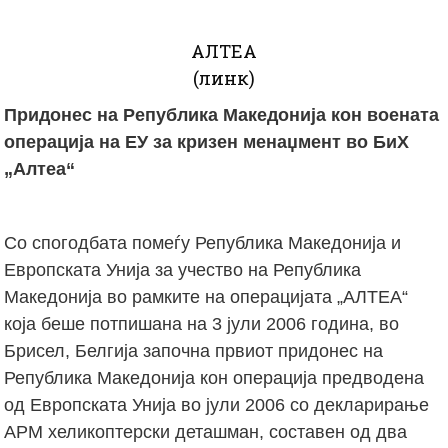
АЛТЕА
(линк)
Придонес на Република Македонија кон воената
операција на ЕУ за кризен менаџмент во БиХ
„Алтеа“
Со спогодбата помеѓу Република Македонија и
Европската Унија за учество на Република
Македонија во рамките на операцијата „АЛТЕА“
која беше потпишана на 3 јули 2006 година, во
Брисел, Белгија започна првиот придонес на
Република Македонија кон операција предводена
од Европската Унија во јули 2006 со декларирање
АРМ хеликоптерски деташман, составен од два