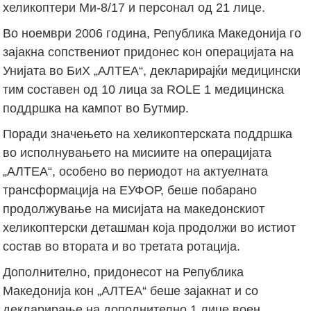
хеликоптери Ми-8/17 и персонал од 21 лице.
Во ноември 2006 година, Република Македонија го
зајакна сопствениот придонес кон операцијата на
Унијата во БиХ „АЛТЕА“, декларирајќи медицински
тим составен од 10 лица за ROLE 1 медицинска
поддршка на кампот во Бутмир.
Поради значењето на хеликоптерската поддршка
во исполнувањето на мисиите на операцијата
„АЛТЕА“, особено во периодот на актуелната
трансформација на ЕУФОР, беше побарано
продолжување на мисијата на македонскиот
хеликоптерски деташман која продолжи во истиот
состав во втората и во третата ротација.
Дополнително, придонесот на Република
Македонија кон „АЛТЕА“ беше зајакнат и со
декларирање на дополнително 1 лице воен