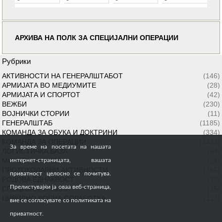
АРХИВА НА ПОЛК ЗА СПЕЦИЈАЛНИ ОПЕРАЦИИ
Рубрики
АКТИВНОСТИ НА ГЕНЕРАЛШТАБОТ
(146)
АРМИЈАТА ВО МЕДИУМИТЕ
(28)
АРМИЈАТА И СПОРТОТ
(42)
ВЕЖБИ
(230)
ВОЈНИЧКИ СТОРИИ
(11)
ГЕНЕРАЛШТАБ
(1185)
КОМАНДА ЗА ОБУКА И ДОКТРИНИ
(334)
КОМАНДА ЗА ОПЕРАЦИИ
(1422)
За време на посетата на нашата
ЛОГИСТИЧКА БАЗА
(64)
МИРОВНИ МИСИИ
(24)
интернет-страницата, вашата
ПРОТОКОЛАРНИ АКТИВНОСТИ
(185)
приватност целосно се почитува.
РОДОВА ЕДНАКВОСТ
(12)
Прелистувајќи ја оваа веб-страница,
СПЕЦИЈАЛНИ СИЛИ
(35)
ЦИВИЛНО ВОЕНА СОРАБОТКА
(113)
вие се согласувате со политиката на
приватност.