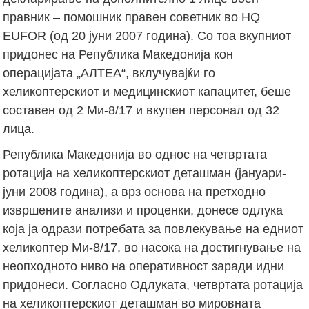
правник – помошник правен советник во HQ
EUFOR (од 20 јуни 2007 година). Со тоа вкупниот
придонес на Република Македонија кон
операцијата „АЛТЕА“, вклучувајќи го
хеликоптерскиот и медицинскиот капацитет, беше
составен од 2 Ми-8/17 и вкупен персонал од 32
лица.
Република Македонија во однос на четвртата
ротација на хеликоптерскиот деташман (јануари-
јуни 2008 година), а врз основа на претходно
извршените анализи и проценки, донесе одлука
која ја одрази потребата за повлекување на едниот
хеликоптер Ми-8/17, во насока на достигнување на
неопходното ниво на оперативност заради идни
придонеси. Согласно Одлуката, четвртата ротација
на хеликоптерскиот деташман во мировната