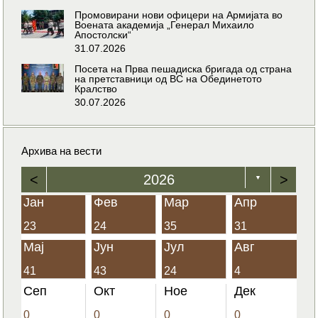
Промовирани нови офицери на Армијата во
Воената академија „Генерал Михаило
Апостолски“
31.07.2026
Посета на Прва пешадиска бригада од страна
на претставници од ВС на Обединетото
Кралство
30.07.2026
Архива на вести
<
2026
>
▼
Јан
Фев
Мар
Апр
23
24
35
31
Мај
Јун
Јул
Авг
41
43
24
4
Сеп
Окт
Ное
Дек
0
0
0
0