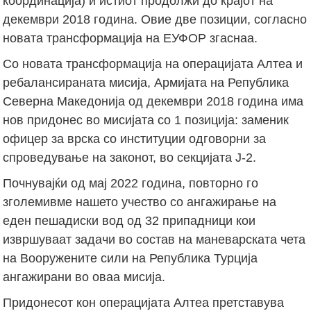
координација) и истиот продолжи до крајот на
декември 2018 година. Овие две позиции, согласно
новата трансформација на ЕУФОР згаснаа.
Со новата трансформација на операцијата Алтеа и
ребалансираната мисија, Армијата на Република
Северна Македонија од декември 2018 година има
нов придонес во мисијата со 1 позиција: заменик
офицер за врска со институции одговорни за
спроведување на законот, во секцијата Ј-2.
Почнувајќи од мај 2022 година, повторно го
зголемивме нашето учество со ангажирање на
еден пешадиски вод од 32 припадници кои
извршуваат задачи во состав на маневарската чета
на Вооружените сили на Република Турција
ангажирани во оваа мисија.
Придонесот кон операцијата Алтеа претставува