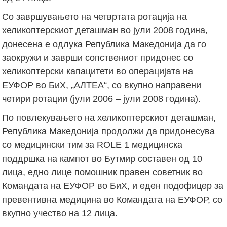
Со завршувањето на четвртата ротација на
хеликоптерскиот деташман во јули 2008 година,
донесена е одлука Република Македонија да го
заокружи и заврши сопствениот придонес со
хеликоптерски капацитети во операцијата на
ЕУФОР во БиХ, „АЛТЕА“, со вкупно направени
четири ротации (јули 2006 – јули 2008 година).
По повлекувањето на хеликоптерскиот деташман,
Република Македонија продолжи да придонесува
со медицински тим за ROLE 1 медицинска
поддршка на кампот во Бутмир составен од 10
лица, едно лице помошник правен советник во
Командата на ЕУФОР во БиХ, и еден подофицер за
превентивна медицина во Командата на ЕУФОР, со
вкупно учество на 12 лица.