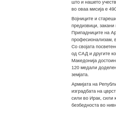
што и нашето учеств
во оваа мисија е 490
Војниците и стареши
предизвици, закани 
Припадниците на Ар
професионализам, в
Со својата посветен
од САД и другите к
Македонија достоинс
120 медали доделен
земјата.
Армијата на Републ
изградбата на цврс
сили во Ирак, сили 
безбедноста во нив