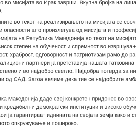
о во мисијата во Ирак заврши. Вкупна бројка на лиц
.
ните во текот на реализирањето на мисијата се сооч
и опасности што произлегува од мисијата и професиј
мијата на Република Македонија во текот на мисијат
исок степен на обученост и спремност во извршувањ
ост, храброст, одговорност и патриотизам рамо до ра
оалициони партнери ја претставија нашата татковина
твено и во најдобро светло. Најдобра потврда за ни
и од САД. Затоа велиме дека тие се најдобрите ам
ика Македонија даде свој конкретен придонес во ов
ти кредибилни демократски институции и високо обу
кои ја гарантираат иднината на својата земја како и 
ното опкружување и пошироко.