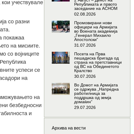
2 Август – Денот на
а кои учествувале
Републиката и првото
заседание на АСНОМ
02.08.2026
ија со разни
Промовирани нови
офицери на Армијата
ата.
во Воената академија
„Генерал Михаило
а покажаа
Апостолски“
ето на мисиите.
31.07.2026
мо со војниците
Посета на Прва
пешадиска бригада од
 Република
страна на претставници
од ВС на Обединетото
вните успеси се
Кралство
30.07.2026
басадори на
Во Домот на Армијата
се одржува „Напредна
работилница за
озможувањето на
поддршка од земја
домаќин“
чени безбедносни
29.07.2026
стабилноста и
Архива на вести