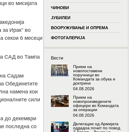
ци во мисијата
window
window
window
wind
ЧИНОВИ
ЈУБИЛЕИ
акедонија
ВООРУЖУВАЊЕ И ОПРЕМА
 за Ирак” во
на секои 6 месеци
ФОТОГАЛЕРИЈА
на САД во Тампа
Вести
Прием на
новопоставени
поручници во
 на Садам
Командата за обука и
 на Обединетите
доктрини
04.08.2026
ална намена кои
Прием на
ционалните сили
новопроизведените
офицери во Командата
за операции
04.08.2026
на до декември
Делегации од Армијата
ше последна со
оддадоа почит по повод