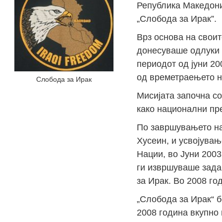
Република Македони
„Слобода за Ирак”.
Врз основа на свои
донесуваше одлуки 
периодот од јуни 20
од времетраењето н
Слобода за Ирак
Мисијата започна с
како национални пр
По завршувањето на
Хусеин, и усвојувањ
Нации, во Јуни 2003
ги извршуваше зада
за Ирак. Во 2008 го
„Слобода за Ирак“ 
2008 година вкупно