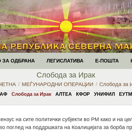
 ЗА ОДБРАНА
ЛЕГИСЛАТИВА
Е-ПОШТА
Слобода за Ирак
are here:
ЧЕТНА
МЕЃУНАРОДНИ ОПЕРАЦИИ
Слобода за 
АФ
Слобода за Ирак
АЛТЕА
КФОР
УНИФИЛ
ЕУТМ
ензус на сите политички субјекти во РМ како и на це
во поглед на поддршката на Коалицијата за борба пр