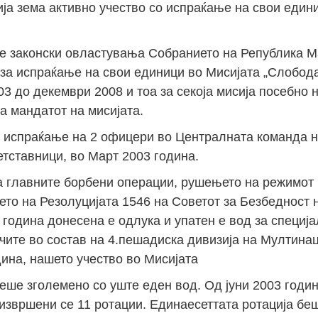
ја зема активно учество со испраќање на свои едини
те законски овластувања Собранието на Република М
за испраќање на свои единици во Мисијата „Слобода
03 до декември 2008 и тоа за секоја мисија посебно 
а мандатот на мисијата.
о испраќање на 2 офицери во Централната команда 
етставници, во Март 2003 година.
 главните борбени операции, рушењето на режимот
ето на Резолуцијата 1546 на Советот за Безбедност
 година донесена е одлука и упатен е вод за специј
чите во состав на 4.пешадиска дивизија на Мултина
дина, нашето учество во Мисијата
беше зголемено со уште еден вод. Од јуни 2003 годи
 извршени се 11 ротации. Единаесеттата ротација бе