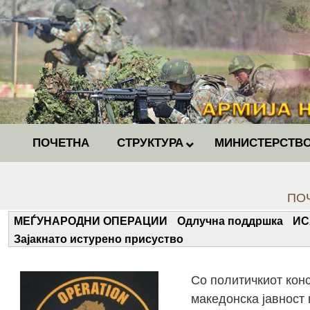
ПОЧЕТНА
СТРУКТУРА
МИНИСТЕРСТВО
You 
ПО
МЕЃУНАРОДНИ ОПЕРАЦИИ
Одлучна поддршка
ИС
Зајакнато истурено присуство
Со политичкиот конс
македонска јавност 