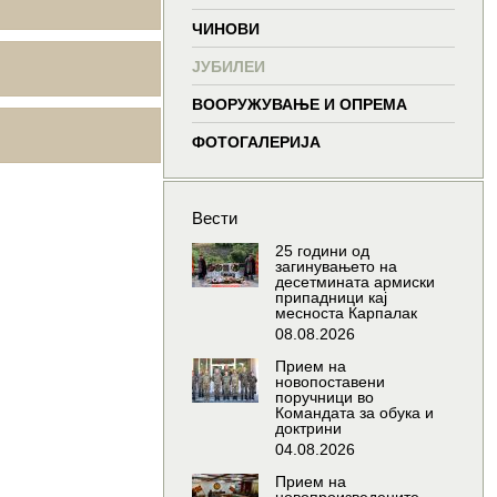
window
window
window
wind
ЧИНОВИ
ЈУБИЛЕИ
ВООРУЖУВАЊЕ И ОПРЕМА
ФОТОГАЛЕРИЈА
Вести
25 години од
загинувањето на
десетмината армиски
припадници кај
месноста Карпалак
08.08.2026
Прием на
новопоставени
поручници во
Командата за обука и
доктрини
04.08.2026
Прием на