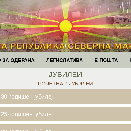
 ЗА ОДБРАНА
ЛЕГИСЛАТИВА
Е-ПОШТА
ЈУБИЛЕИ
You are here:
ПОЧЕТНА
ЈУБИЛЕИ
30-годишен јубилеј
25-годишен јубилеј