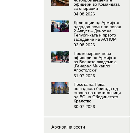
новопроизведените
офицери во Командата
за операции
04.08.2026
Делегации од Армијата
оддадоа почит по повод
2 Август – Денот на
Републиката и првото
заседание на АСНОМ
02.08.2026
Промовирани нови
офицери на Армијата
во Воената академија
„Генерал Михаило
Апостолски“
31.07.2026
Посета на Прва
пешадиска бригада од
страна на претставници
од ВС на Обединетото
Кралство
30.07.2026
Архива на вести