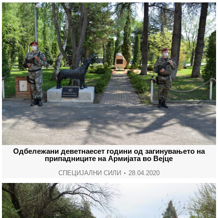
Одбележани деветнаесет години од загинувањето на
припадниците на Армијата во Вејце
СПЕЦИЈАЛНИ СИЛИ
28.04.2020