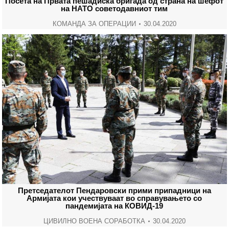
Посета на Првата пешадиска бригада од страна на шефот
на НАТО советодавниот тим
КОМАНДА ЗА ОПЕРАЦИИ
30.04.2020
Претседателот Пендаровски прими припадници на
Армијата кои учествуваат во справувањето со
пандемијата на КОВИД-19
ЦИВИЛНО ВОЕНА СОРАБОТКА
30.04.2020