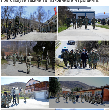
претставува закана за татковината и граѓаните.