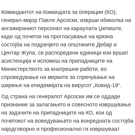
Командантот на Командата за операции (КО),
генерал-мајор Павле Арсоски, изврши обиколка на
ангажираниот персонал на караулата Џепиште,
каде од почеток на прогласување на кризна
состојба на подрачјето на општините Дебар и
Центар Жупа, се распоредени единици кои вршат
асистенција и испомош на припадниците на
Министерството за внатрешни работи, во
спроведување на мерките за спречување на
ширење на епидемијата на вирусот „Ковид-19“.
Од страна на генералот Арсоски им се оддаде
признание за залагањето и совесното извршување
на задачите на припадниците на КО, кои од
почетокот на воведувањето на вонредната состојба
најодговорно и професионално ги извршуваат