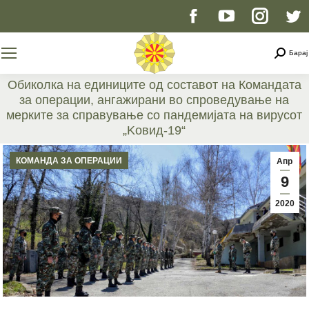
Facebook
YouTube
Instag
T
page
page
page
p
Searc
Барај
opens
opens
opens
o
Обиколка на единиците од составот на Командата
за операции, ангажирани во спроведување на
in
in
in
i
мерките за справување со пандемијата на вирусот
„Kовид-19“
new
new
new
n
You are here:
КОМАНДА ЗА ОПЕРАЦИИ
Апр
window
window
windo
w
9
2020