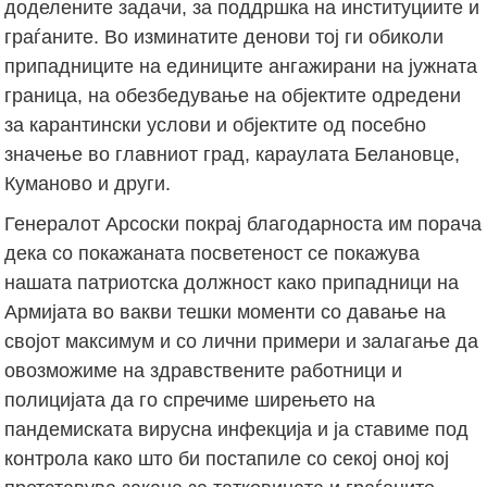
доделените задачи, за поддршка на институциите и
граѓаните. Во изминатите денови тој ги обиколи
припадниците на единиците ангажирани на јужната
граница, на обезбедување на објектите одредени
за карантински услови и објектите од посебно
значење во главниот град, караулата Белановце,
Куманово и други.
Генералот Арсоски покрај благодарноста им порача
дека со покажаната посветеност се покажува
нашата патриотска должност како припадници на
Армијата во вакви тешки моменти со давање на
својот максимум и со лични примери и залагање да
овозможиме на здравствените работници и
полицијата да го спречиме ширењето на
пандемиската вирусна инфекција и ја ставиме под
контрола како што би постапиле со секој оној кој