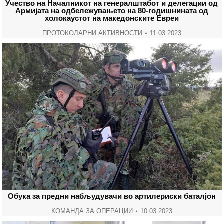
Учество на Началникот на генералштабот и делегации од
Армијата на одбележувањето на 80-годишнината од
холокаустот на македонските Евреи
ПРОТОКОЛАРНИ АКТИВНОСТИ
11.03.2023
Обука за предни набљудувачи во артилериски баталјон
КОМАНДА ЗА ОПЕРАЦИИ
10.03.2023