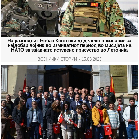
На разводник Бобан Костоски доделено признание за
најдобар војник во изминатиот период во мисијата на
НАТО за зајакнато истурено присуство во Летонија
ВОЈНИЧКИ СТОРИИ
15.03.2023