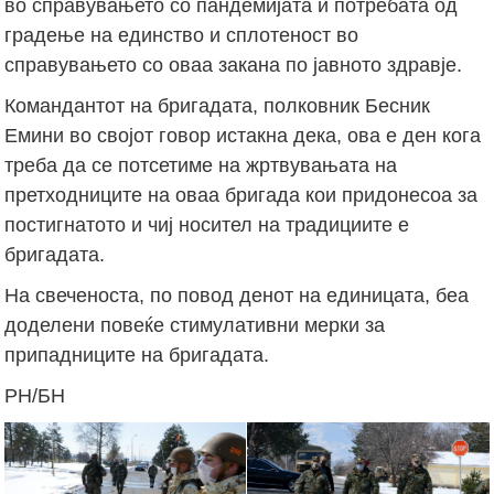
во справувањето со пандемијата и потребата од
градење на единство и сплотеност во
справувањето со оваа закана по јавното здравје.
Командантот на бригадата, полковник Бесник
Емини во својот говор истакна дека, ова е ден кога
треба да се потсетиме на жртвувањата на
претходниците на оваа бригада кои придонесоа за
постигнатото и чиј носител на традициите е
бригадата.
На свеченоста, по повод денот на единицата, беа
доделени повеќе стимулативни мерки за
припадниците на бригадата.
РН/БН