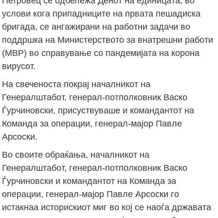
Петровец се одбележа Денот на единицата, во
услови кога припадниците на првата пешадиска
бригада, се ангажирани на работни задачи во
поддршка на Министерството за внатрешни работи
(МВР) во справување со пандемијата на корона
вирусот.
На свеченоста покрај началникот на
Генералштабот, генерал-потполковник Васко
Ѓурчиновски, присуствуваше и командантот на
Команда за операции, генерал-мајор Павле
Арсоски.
Во своите обраќања, началникот на
Генералштабот, генерал-потполковник Васко
Ѓурчиновски и командантот на Команда за
операции, генерал-мајор Павле Арсоски го
истакнаа историскиот миг во кој се наоѓа државата